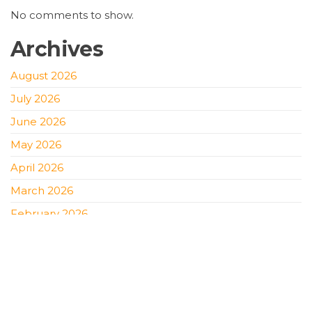
No comments to show.
Archives
August 2026
July 2026
June 2026
May 2026
April 2026
March 2026
February 2026
January 2026
December 2025
November 2025
October 2025