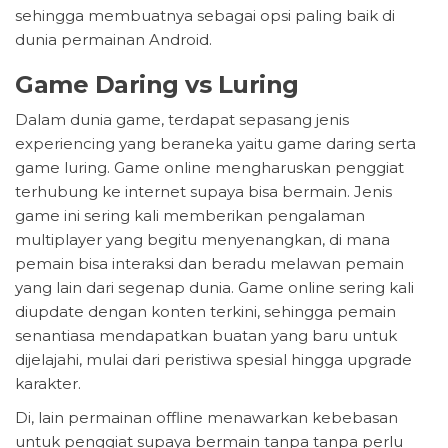
sehingga membuatnya sebagai opsi paling baik di
dunia permainan Android.
Game Daring vs Luring
Dalam dunia game, terdapat sepasang jenis
experiencing yang beraneka yaitu game daring serta
game luring. Game online mengharuskan penggiat
terhubung ke internet supaya bisa bermain. Jenis
game ini sering kali memberikan pengalaman
multiplayer yang begitu menyenangkan, di mana
pemain bisa interaksi dan beradu melawan pemain
yang lain dari segenap dunia. Game online sering kali
diupdate dengan konten terkini, sehingga pemain
senantiasa mendapatkan buatan yang baru untuk
dijelajahi, mulai dari peristiwa spesial hingga upgrade
karakter.
Di, lain permainan offline menawarkan kebebasan
untuk penggiat supaya bermain tanpa tanpa perlu