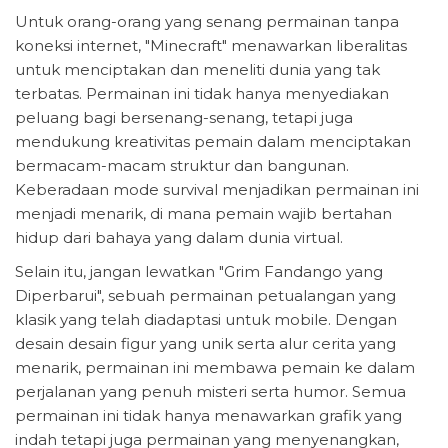
Untuk orang-orang yang senang permainan tanpa
koneksi internet, "Minecraft" menawarkan liberalitas
untuk menciptakan dan meneliti dunia yang tak
terbatas. Permainan ini tidak hanya menyediakan
peluang bagi bersenang-senang, tetapi juga
mendukung kreativitas pemain dalam menciptakan
bermacam-macam struktur dan bangunan.
Keberadaan mode survival menjadikan permainan ini
menjadi menarik, di mana pemain wajib bertahan
hidup dari bahaya yang dalam dunia virtual.
Selain itu, jangan lewatkan "Grim Fandango yang
Diperbarui", sebuah permainan petualangan yang
klasik yang telah diadaptasi untuk mobile. Dengan
desain desain figur yang unik serta alur cerita yang
menarik, permainan ini membawa pemain ke dalam
perjalanan yang penuh misteri serta humor. Semua
permainan ini tidak hanya menawarkan grafik yang
indah tetapi juga permainan yang menyenangkan,