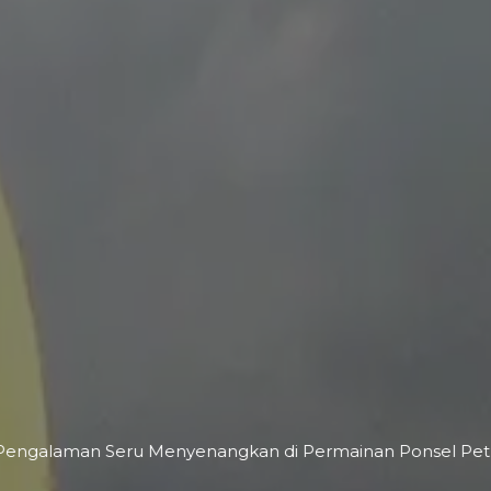
Pengalaman Seru Menyenangkan di Permainan Ponsel Pe