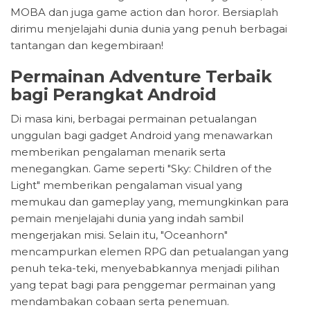
MOBA dan juga game action dan horor. Bersiaplah
dirimu menjelajahi dunia dunia yang penuh berbagai
tantangan dan kegembiraan!
Permainan Adventure Terbaik
bagi Perangkat Android
Di masa kini, berbagai permainan petualangan
unggulan bagi gadget Android yang menawarkan
memberikan pengalaman menarik serta
menegangkan. Game seperti "Sky: Children of the
Light" memberikan pengalaman visual yang
memukau dan gameplay yang, memungkinkan para
pemain menjelajahi dunia yang indah sambil
mengerjakan misi. Selain itu, "Oceanhorn"
mencampurkan elemen RPG dan petualangan yang
penuh teka-teki, menyebabkannya menjadi pilihan
yang tepat bagi para penggemar permainan yang
mendambakan cobaan serta penemuan.