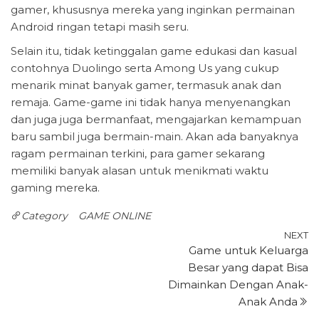
gamer, khususnya mereka yang inginkan permainan
Android ringan tetapi masih seru.
Selain itu, tidak ketinggalan game edukasi dan kasual
contohnya Duolingo serta Among Us yang cukup
menarik minat banyak gamer, termasuk anak dan
remaja. Game-game ini tidak hanya menyenangkan
dan juga juga bermanfaat, mengajarkan kemampuan
baru sambil juga bermain-main. Akan ada banyaknya
ragam permainan terkini, para gamer sekarang
memiliki banyak alasan untuk menikmati waktu
gaming mereka.
Category
GAME ONLINE
Post
N
NEXT
Game untuk Keluarga
P
navigation
Besar yang dapat Bisa
Dimainkan Dengan Anak-
Anak Anda