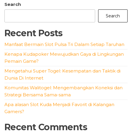
Search
Search
Recent Posts
Manfaat Bermain Slot Pulsa Tri Dalam Setiap Taruhan
Kenapa Kudapoker Mewujudkan Gaya di Lingkungan
Pemain Game?
Mengetahui Super Togel: Kesempatan dan Taktik di
Dunia Di Internet
Komunitas Walitogel: Mengembangkan Koneksi dan
Strategi Bersama Sama-sama
Apa alasan Slot Kuda Menjadi Favorit di Kalangan
Gamers?
Recent Comments