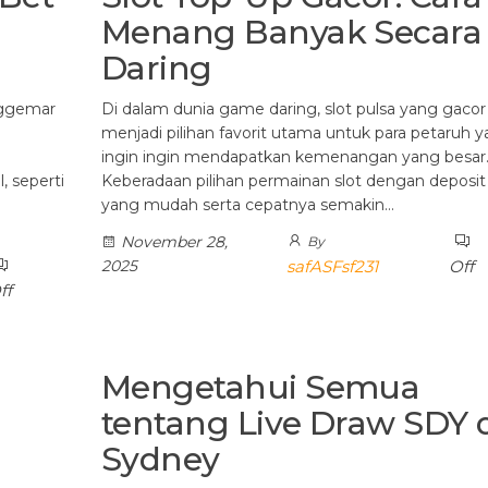
Menang Banyak Secara
Daring
enggemar
Di dalam dunia game daring, slot pulsa yang gacor
menjadi pilihan favorit utama untuk para petaruh 
ingin ingin mendapatkan kemenangan yang besar
, seperti
Keberadaan pilihan permainan slot dengan deposit
yang mudah serta cepatnya semakin…
November 28,
By
2025
safASFsf231
Off
ff
n
Mengetahui Semua
tentang Live Draw SDY 
Sydney