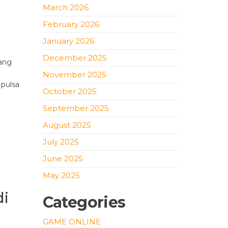
March 2026
February 2026
January 2026
December 2025
yang
.
November 2025
 pulsa
October 2025
September 2025
August 2025
July 2025
June 2025
May 2025
di
Categories
GAME ONLINE