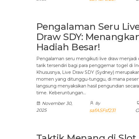
Pengalaman Seru Liv
Draw SDY: Menangka
Hadiah Besar!
Pengalaman seru mengikuti live draw menjadi 
tarik tersendiri bagi para penggemar togel di In
Khususnya, Live Draw SDY (Sydney) merupaka
momen yang ditunggu-tunggu, di mana peser
langsung menyaksikan hasil pengundian secara 
time. Keberuntungan…
November 30,
By
2025
safASFsf231
O
Taktik Menang di Slot