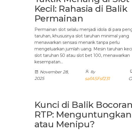
Kecil: Rahasia di Balik
Permainan
Permainan slot selalu menjadi idola di para p
taruhan, khususnya slot taruhan minimal yang
menawarkan sensasi menarik tanpa perlu
mengeluarkan jumlah uang. Mesin taruhan kecil
slot taruhan 50 atau slot bet 100, menawarkan
kesempatan…
November 28,
By
2025
safASFsf231
O
Kunci di Balik Bocora
RTP: Menguntungkan
atau Menipu?