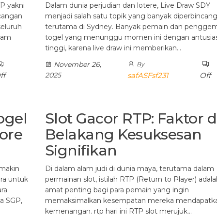
TP yakni
Dalam dunia perjudian dan lotere, Live Draw SDY
ncangan
menjadi salah satu topik yang banyak diperbincang
eluruh
terutama di Sydney. Banyak pemain dan pengge
alam
togel yang menunggu momen ini dengan antusi
tinggi, karena live draw ini memberikan…
November 26,
By
ff
2025
safASFsf231
Off
ogel
Slot Gacor RTP: Faktor d
ore
Belakang Kesuksesan
Signifikan
emakin
Di dalam alam judi di dunia maya, terutama dalam
ara untuk
permainan slot, istilah RTP (Return to Player) adala
ara
amat penting bagi para pemain yang ingin
a SGP,
memaksimalkan kesempatan mereka mendapatk
kemenangan. rtp hari ini RTP slot merujuk…