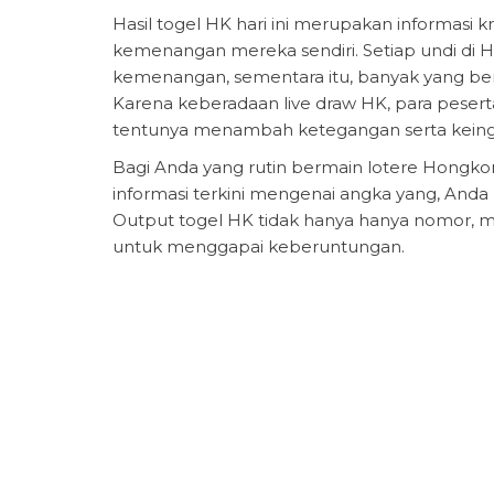
Hasil togel HK hari ini merupakan informasi
kemenangan mereka sendiri. Setiap undi d
kemenangan, sementara itu, banyak yang ber
Karena keberadaan live draw HK, para peserta
tentunya menambah ketegangan serta keingin
Bagi Anda yang rutin bermain lotere Hongkon
informasi terkini mengenai angka yang, Anda
Output togel HK tidak hanya hanya nomor, m
untuk menggapai keberuntungan.
Tidak lupakan kesempatan dalam menyaksika
ditawarkan, Anda dapat melihat secara langs
berpartisipasi togel HK semakin menarik se
agar tidak ketinggalan informasi krusial dalam 
Pengundian Langsung HK 
Pengundian Langsung HK adalah metode yang
real-time dan real-time. Dengan adanya live