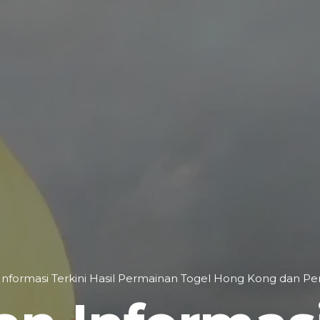
nformasi Terkini Hasil Permainan Togel Hong Kong dan P