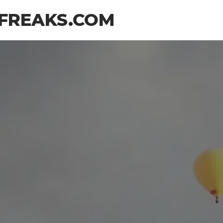
FREAKS.COM