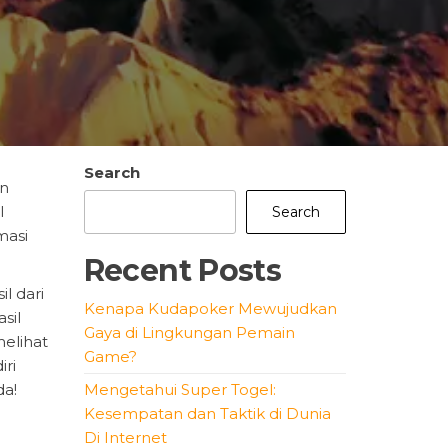
Search
an
l
Search
masi
Recent Posts
l dari
Kenapa Kudapoker Mewujudkan
sil
Gaya di Lingkungan Pemain
elihat
Game?
iri
a!
Mengetahui Super Togel:
Kesempatan dan Taktik di Dunia
Di Internet