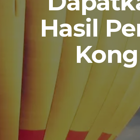
Dapatka
Hasil P
Kong