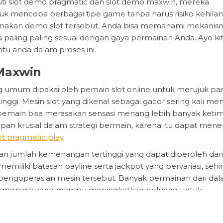
ti slot demo pragmatic dan slot demo maxwin, mereka
 mencoba berbagai tipe game tanpa harus risiko kehila
akan demo slot tersebut, Anda bisa memahami mekanis
ling paling sesuai dengan gaya permainan Anda. Ayo kita 
tu anda dalam proses ini.
Maxwin
g umum dipakai oleh pemain slot online untuk merujuk pa
ggi. Mesin slot yang dikenal sebagai gacor sering kali memi
a pemain bisa merasakan sensasi menang lebih banyak ket
ahapan krusial dalam strategi bermain, karena itu dapat men
ot pragmatic play
an jumlah kemenangan tertinggi yang dapat diperoleh dari
emiliki batasan payline serta jackpot yang bervariasi, seh
engoperasian mesin tersebut. Banyak permainan dari da
tur menarik yang mampu meningkatkan peluang untuk
 atau simbol liar yang membantu terbentuknya kombinasi