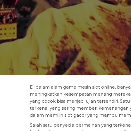
Di dalam alam game mesin slot online, b
meningkatkan kesempatan menang mereka sen
yang cocok bisa menjadi ujian tersendiri. Satu 
terkenal yang sering memberi kemenangan yan
dalam memilih slot gacor yang mampu mem
Salah satu penyedia permainan yang terkenal 