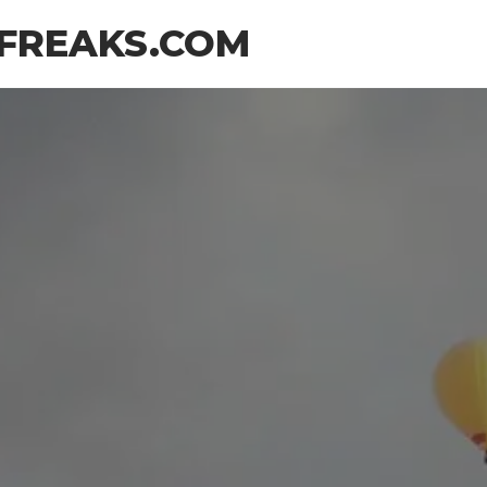
FREAKS.COM