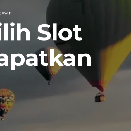
axwin
ih Slot
apatkan