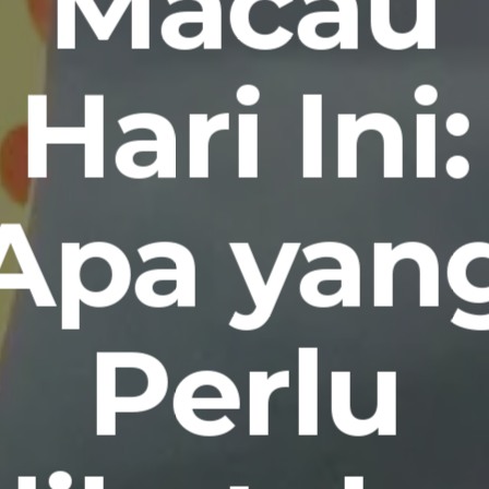
Macau
Hari Ini:
Apa yan
Perlu