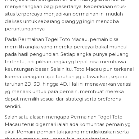
menyenangkan bagi pesertanya. Keberadaan situs-
situs terpercaya menjadikan permainan ini mudah
diakses untuk sebarang orang yg ingin mencoba
peruntungannya.
Pada Permainan Togel Toto Macau, pemain bisa
memilih angka yang mereka percayai bakal muncul
pada hasil pengundian. Setiap angka punya peluang
tertentu, jadi pilihan angka yg tepat bisa membawa
keuntungan besar. Selain itu, Toto Macau pun terkenal
karena beragam tipe taruhan yg ditawarkan, seperti
taruhan 2D, 3D, hingga 4D. Hal ini menawarkan variasi
yg menarik untuk para pemain, membuat mereka
dapat memilih sesuai dari strategi serta preferensi
sendiri.
Salah satu alasan mengapa Permainan Togel Toto
Macau terus digemari ialah ada komunitas pemain yg
aktif. Pemain-pemain tak jarang mendiskusikan serta