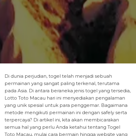
Di dunia perjudian, togel telah menjadi sebuah
permainan yang sangat paling terkenal, terutama
pada Asia. Di antara beraneka jenis togel yang tersedia,
Lotto Toto Macau hari ini menyediakan pengalaman
yang unik spesial untuk para penggemar. Bagaimana
metode mengikuti permainan ini dengan safely serta
terpercaya? Di artikel ini, kita akan membicarakan
semua hal yang perlu Anda ketahui tentang Togel
Toto Macau, mulai cara bermain hingga website yang