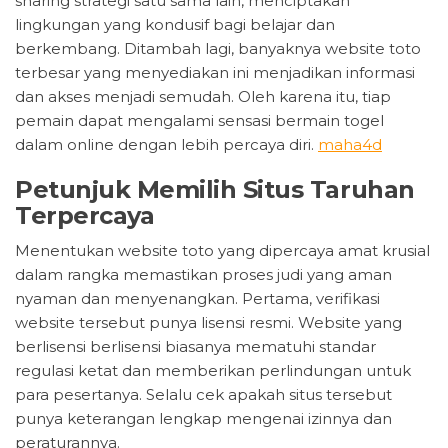
sharing strategi satu sama lain, menciptakan
lingkungan yang kondusif bagi belajar dan
berkembang. Ditambah lagi, banyaknya website toto
terbesar yang menyediakan ini menjadikan informasi
dan akses menjadi semudah. Oleh karena itu, tiap
pemain dapat mengalami sensasi bermain togel
dalam online dengan lebih percaya diri.
maha4d
Petunjuk Memilih Situs Taruhan
Terpercaya
Menentukan website toto yang dipercaya amat krusial
dalam rangka memastikan proses judi yang aman
nyaman dan menyenangkan. Pertama, verifikasi
website tersebut punya lisensi resmi. Website yang
berlisensi berlisensi biasanya mematuhi standar
regulasi ketat dan memberikan perlindungan untuk
para pesertanya. Selalu cek apakah situs tersebut
punya keterangan lengkap mengenai izinnya dan
peraturannya.