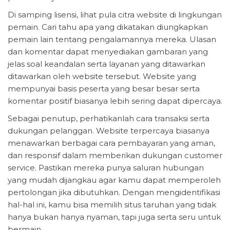
Di samping lisensi, lihat pula citra website di lingkungan
pemain. Cari tahu apa yang dikatakan diungkapkan
pemain lain tentang pengalamannya mereka. Ulasan
dan komentar dapat menyediakan gambaran yang
jelas soal keandalan serta layanan yang ditawarkan
ditawarkan oleh website tersebut. Website yang
mempunyai basis peserta yang besar besar serta
komentar positif biasanya lebih sering dapat dipercaya.
Sebagai penutup, perhatikanlah cara transaksi serta
dukungan pelanggan. Website terpercaya biasanya
menawarkan berbagai cara pembayaran yang aman,
dan responsif dalam memberikan dukungan customer
service. Pastikan mereka punya saluran hubungan
yang mudah dijangkau agar kamu dapat memperoleh
pertolongan jika dibutuhkan. Dengan mengidentifikasi
hal-hal ini, kamu bisa memilih situs taruhan yang tidak
hanya bukan hanya nyaman, tapi juga serta seru untuk
bermain.