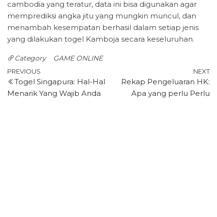
cambodia yang teratur, data ini bisa digunakan agar
memprediksi angka jitu yang mungkin muncul, dan
menambah kesempatan berhasil dalam setiap jenis
yang dilakukan togel Kamboja secara keseluruhan.
Category
GAME ONLINE
Post
Previous
N
PREVIOUS
NEXT
Togel Singapura: Hal-Hal
Rekap Pengeluaran HK:
Post
P
navigation
Menarik Yang Wajib Anda
Apa yang perlu Perlu
Ketahui
Kalian Mengerti?
Search
Search
Recent Posts
Kenapa Kudapoker Mewujudkan Gaya di Lingkungan
Pemain Game?