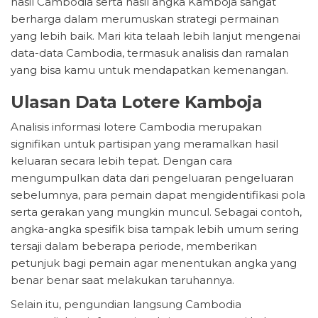
hasil Cambodia serta hasil angka Kamboja sangat
berharga dalam merumuskan strategi permainan
yang lebih baik. Mari kita telaah lebih lanjut mengenai
data-data Cambodia, termasuk analisis dan ramalan
yang bisa kamu untuk mendapatkan kemenangan.
Ulasan Data Lotere Kamboja
Analisis informasi lotere Cambodia merupakan
signifikan untuk partisipan yang meramalkan hasil
keluaran secara lebih tepat. Dengan cara
mengumpulkan data dari pengeluaran pengeluaran
sebelumnya, para pemain dapat mengidentifikasi pola
serta gerakan yang mungkin muncul. Sebagai contoh,
angka-angka spesifik bisa tampak lebih umum sering
tersaji dalam beberapa periode, memberikan
petunjuk bagi pemain agar menentukan angka yang
benar benar saat melakukan taruhannya.
Selain itu, pengundian langsung Cambodia