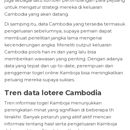
juga sebagai satu sumber pertimbangan para pejuang
untuk mengatur strategi mereka di keluaran
Cambodia yang akan datang.
Di samping itu, data Cambodia yang tersedia termasuk
pengeluaran sebelumnya, supaya pemain dapat
membuat penelitian jangka lama mengenai
kecenderungan angka. Meneliti output keluaran
Cambodia pools hari ini dan yang lalu bisa
memberikan wawasan yang penting. Dengan adanya
data yang tepat dan up-to-date, perempuan dan
penggemar togel online Kamboja bisa meningkatkan
peluang mereka supaya sukses.
Tren data lotere Cambodia
Tren informasi togel Kamboja menunjukkan
peningkatan minat yang signifikan di beberapa th
terakhir. Banyak petaruh yang aktif aktif mencari
informasi tentang hasil serta pengeluaran Kamboja