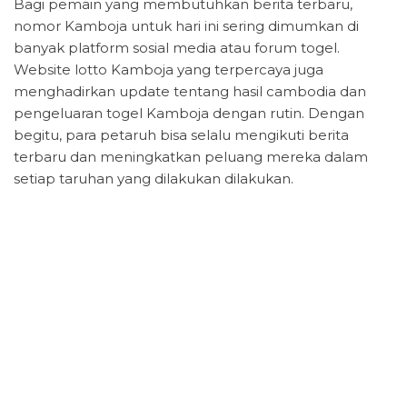
Bagi pemain yang membutuhkan berita terbaru,
nomor Kamboja untuk hari ini sering dimumkan di
banyak platform sosial media atau forum togel.
Website lotto Kamboja yang terpercaya juga
menghadirkan update tentang hasil cambodia dan
pengeluaran togel Kamboja dengan rutin. Dengan
begitu, para petaruh bisa selalu mengikuti berita
terbaru dan meningkatkan peluang mereka dalam
setiap taruhan yang dilakukan dilakukan.
Category
GAME ONLINE
Post
Previous
N
PREVIOUS
NEXT
Taiwan Pools:
Peluang dan Risiko:
Post
P
navigation
Menemukan Peluang
Pemuda Perjudian dalam
Kemenangan di Setiap
Perspektif Keuangan
Undian
Search
Search