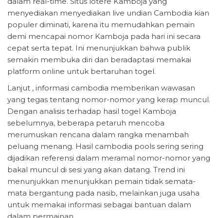
dalam real-time. Situs lotere Kamboja yang
menyediakan menyediakan live undian Cambodia kian
populer diminati, karena itu memudahkan pemain
demi mencapai nomor Kamboja pada hari ini secara
cepat serta tepat. Ini menunjukkan bahwa publik
semakin membuka diri dan beradaptasi memakai
platform online untuk bertaruhan togel.
Lanjut , informasi cambodia memberikan wawasan
yang tegas tentang nomor-nomor yang kerap muncul.
Dengan analisis terhadap hasil togel Kamboja
sebelumnya, beberapa petaruh mencoba
merumuskan rencana dalam rangka menambah
peluang menang. Hasil cambodia pools sering sering
dijadikan referensi dalam meramal nomor-nomor yang
bakal muncul di sesi yang akan datang. Trend ini
menunjukkan menunjukkan pemain tidak semata-
mata bergantung pada nasib, melainkan juga usaha
untuk memakai informasi sebagai bantuan dalam
dalam permainan.