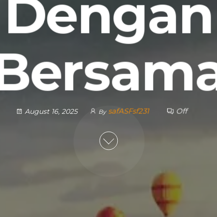
Dengan
Bersam
safASFsf231
Off
August 16, 2025
By