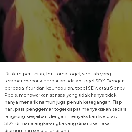
Di alam perjudian, terutama togel, sebuah yang
teramat menarik perhatian adalah togel SDY. Dengan
berbagai fitur dan keunggulan, togel SDY, atau Sidney
Pools, menawarkan sensasi yang tidak hanya tidak
hanya menarik namun juga penuh ketegangan. Tiap
hari, para penggemar togel dapat menyaksikan secara
langsung keajaiban dengan menyaksikan live draw
SDY, di mana angka-angka yang dinantikan akan
diumumkan secara langsung.