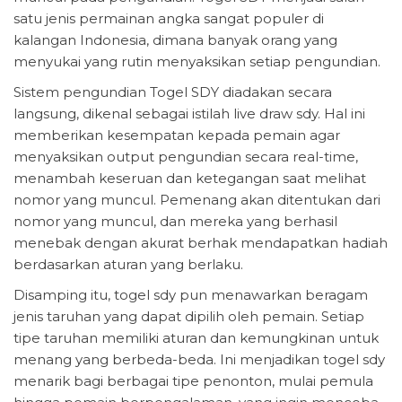
satu jenis permainan angka sangat populer di
kalangan Indonesia, dimana banyak orang yang
menyukai yang rutin menyaksikan setiap pengundian.
Sistem pengundian Togel SDY diadakan secara
langsung, dikenal sebagai istilah live draw sdy. Hal ini
memberikan kesempatan kepada pemain agar
menyaksikan output pengundian secara real-time,
menambah keseruan dan ketegangan saat melihat
nomor yang muncul. Pemenang akan ditentukan dari
nomor yang muncul, dan mereka yang berhasil
menebak dengan akurat berhak mendapatkan hadiah
berdasarkan aturan yang berlaku.
Disamping itu, togel sdy pun menawarkan beragam
jenis taruhan yang dapat dipilih oleh pemain. Setiap
tipe taruhan memiliki aturan dan kemungkinan untuk
menang yang berbeda-beda. Ini menjadikan togel sdy
menarik bagi berbagai tipe penonton, mulai pemula