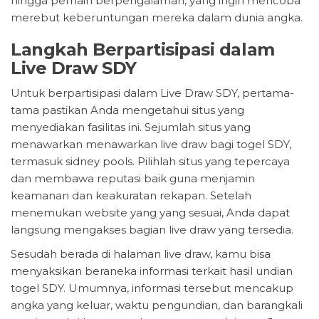
hingga pemain berpengalaman, yang ingin mencoba
merebut keberuntungan mereka dalam dunia angka.
Langkah Berpartisipasi dalam
Live Draw SDY
Untuk berpartisipasi dalam Live Draw SDY, pertama-
tama pastikan Anda mengetahui situs yang
menyediakan fasilitas ini. Sejumlah situs yang
menawarkan menawarkan live draw bagi togel SDY,
termasuk sidney pools. Pilihlah situs yang tepercaya
dan membawa reputasi baik guna menjamin
keamanan dan keakuratan rekapan. Setelah
menemukan website yang yang sesuai, Anda dapat
langsung mengakses bagian live draw yang tersedia.
Sesudah berada di halaman live draw, kamu bisa
menyaksikan beraneka informasi terkait hasil undian
togel SDY. Umumnya, informasi tersebut mencakup
angka yang keluar, waktu pengundian, dan barangkali