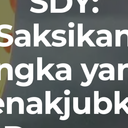
SDY:
Saksika
ngka ya
nakjub