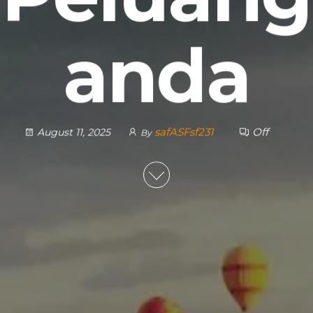
anda
safASFsf231
Off
August 11, 2025
By