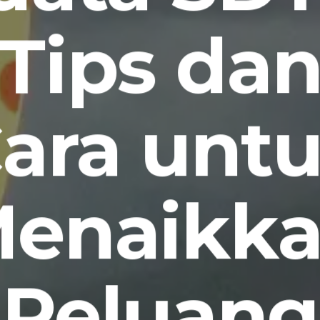
Tips da
ara unt
enaikk
Peluang