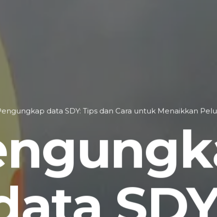
Pengungkap data SDY: Tips dan Cara untuk Menaikkan Pel
engungk
data SDY