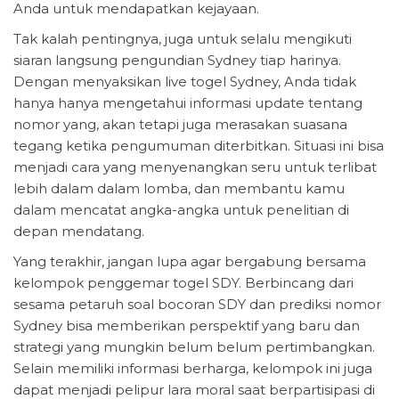
Anda untuk mendapatkan kejayaan.
Tak kalah pentingnya, juga untuk selalu mengikuti
siaran langsung pengundian Sydney tiap harinya.
Dengan menyaksikan live togel Sydney, Anda tidak
hanya hanya mengetahui informasi update tentang
nomor yang, akan tetapi juga merasakan suasana
tegang ketika pengumuman diterbitkan. Situasi ini bisa
menjadi cara yang menyenangkan seru untuk terlibat
lebih dalam dalam lomba, dan membantu kamu
dalam mencatat angka-angka untuk penelitian di
depan mendatang.
Yang terakhir, jangan lupa agar bergabung bersama
kelompok penggemar togel SDY. Berbincang dari
sesama petaruh soal bocoran SDY dan prediksi nomor
Sydney bisa memberikan perspektif yang baru dan
strategi yang mungkin belum belum pertimbangkan.
Selain memiliki informasi berharga, kelompok ini juga
dapat menjadi pelipur lara moral saat berpartisipasi di