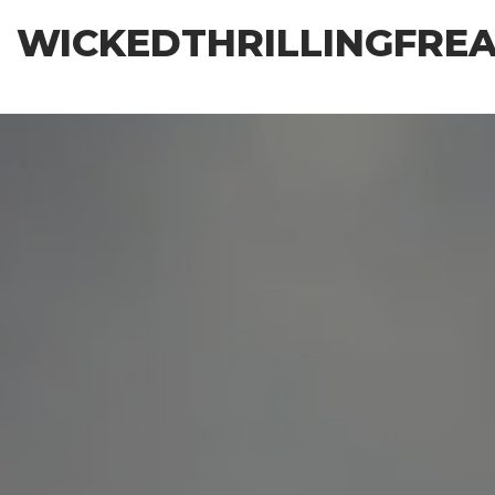
Skip
WICKEDTHRILLINGFRE
to
the
content