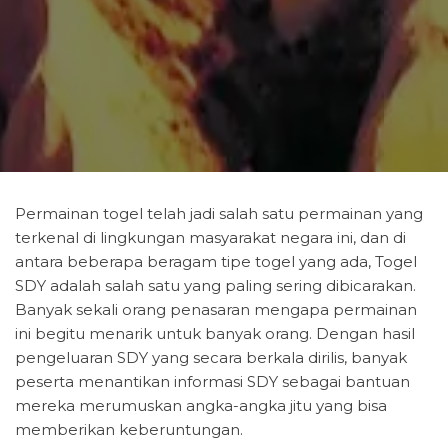
Permainan togel telah jadi salah satu permainan yang
terkenal di lingkungan masyarakat negara ini, dan di
antara beberapa beragam tipe togel yang ada, Togel
SDY adalah salah satu yang paling sering dibicarakan.
Banyak sekali orang penasaran mengapa permainan
ini begitu menarik untuk banyak orang. Dengan hasil
pengeluaran SDY yang secara berkala dirilis, banyak
peserta menantikan informasi SDY sebagai bantuan
mereka merumuskan angka-angka jitu yang bisa
memberikan keberuntungan.