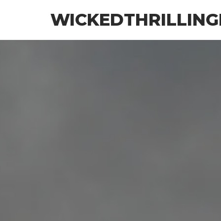
Skip
WICKEDTHRILLING
to
the
content