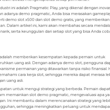
tri ini adalah Pragmatic Play, yang dikenal dengan inovas
ngan adanya demo pragmatic, Anda bisa merasakan gamepla
rti demo slot x500 dan slot demo gratis, yang memberika
n. Dalam artikel ini, kami akan membahas secara menda
rik, serta keunggulan dari setiap slot yang bisa Anda cob
mo adalah memberikan kesempatan kepada pemain untuk
hkan uang asli. Dengan adanya demo slot, pengguna da
anisme permainan yang ditawarkan tanpa risiko finansial. H
hami cara kerja slot, sehingga mereka dapat merasa le
an uang asli.
mpatan untuk menguji strategi yang berbeda. Pemain dapa
lam memainkan slot demo pragmatic, mengevaluasi apa y
an. Ini membantu dalam merencanakan strategi yang lebi
ungguhan, sehingga meningkatkan peluang untuk mendapa