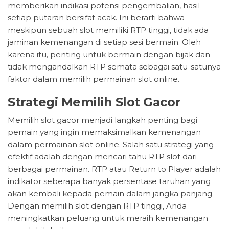
memberikan indikasi potensi pengembalian, hasil
setiap putaran bersifat acak. Ini berarti bahwa
meskipun sebuah slot memiliki RTP tinggi, tidak ada
jaminan kemenangan di setiap sesi bermain. Oleh
karena itu, penting untuk bermain dengan bijak dan
tidak mengandalkan RTP semata sebagai satu-satunya
faktor dalam memilih permainan slot online.
Strategi Memilih Slot Gacor
Memilih slot gacor menjadi langkah penting bagi
pemain yang ingin memaksimalkan kemenangan
dalam permainan slot online. Salah satu strategi yang
efektif adalah dengan mencari tahu RTP slot dari
berbagai permainan. RTP atau Return to Player adalah
indikator seberapa banyak persentase taruhan yang
akan kembali kepada pemain dalam jangka panjang.
Dengan memilih slot dengan RTP tinggi, Anda
meningkatkan peluang untuk meraih kemenangan