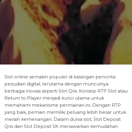
Slot online semakin populer di kalangan pencinta
perjudian digital, terutama dengan munculnya
berbagai inovasi seperti Slot Qris. Konsep RTP Slot atau
Return to Player menjadi kunci utama untuk
memahami mekanisme permainan ini. Dengan RTP
yang baik, pemain memiliki peluang lebih besar untuk
meraih kemenangan. Dalam dunia slot, Slot Deposit
Qris dan Slot Deposit 5K menawarkan kemudahan