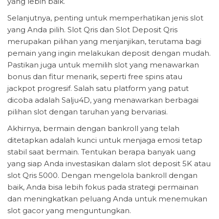
yang lebih baik.
Selanjutnya, penting untuk memperhatikan jenis slot
yang Anda pilih. Slot Qris dan Slot Deposit Qris
merupakan pilihan yang menjanjikan, terutama bagi
pemain yang ingin melakukan deposit dengan mudah.
Pastikan juga untuk memilih slot yang menawarkan
bonus dan fitur menarik, seperti free spins atau
jackpot progresif. Salah satu platform yang patut
dicoba adalah Salju4D, yang menawarkan berbagai
pilihan slot dengan taruhan yang bervariasi.
Akhirnya, bermain dengan bankroll yang telah
ditetapkan adalah kunci untuk menjaga emosi tetap
stabil saat bermain. Tentukan berapa banyak uang
yang siap Anda investasikan dalam slot deposit 5K atau
slot Qris 5000. Dengan mengelola bankroll dengan
baik, Anda bisa lebih fokus pada strategi permainan
dan meningkatkan peluang Anda untuk menemukan
slot gacor yang menguntungkan.