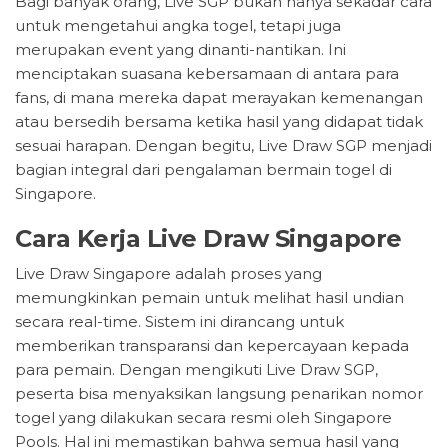
Bagi banyak orang, Live SGP bukan hanya sekadar cara
untuk mengetahui angka togel, tetapi juga
merupakan event yang dinanti-nantikan. Ini
menciptakan suasana kebersamaan di antara para
fans, di mana mereka dapat merayakan kemenangan
atau bersedih bersama ketika hasil yang didapat tidak
sesuai harapan. Dengan begitu, Live Draw SGP menjadi
bagian integral dari pengalaman bermain togel di
Singapore.
Cara Kerja Live Draw Singapore
Live Draw Singapore adalah proses yang
memungkinkan pemain untuk melihat hasil undian
secara real-time. Sistem ini dirancang untuk
memberikan transparansi dan kepercayaan kepada
para pemain. Dengan mengikuti Live Draw SGP,
peserta bisa menyaksikan langsung penarikan nomor
togel yang dilakukan secara resmi oleh Singapore
Pools. Hal ini memastikan bahwa semua hasil yang