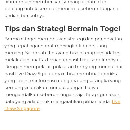
diumumkan memberikan semangat baru dan
peluang untuk kembali mencoba keberuntungan di
undian berikutnya.
Tips dan Strategi Bermain Togel
Bermain togel memerlukan strategi dan pendekatan
yang tepat agar dapat meningkatkan peluang
menang. Salah satu tips yang bisa diterapkan adalah
melakukan analisis terhadap hasil-hasil sebelumnya.
Dengan mempelajari pola atau tren yang muncul dari
hasil Live Draw Sgp, pemain bisa membuat prediksi
yang lebih terinformasi mengenai angka-angka yang
kemungkinan akan muncul. Jangan hanya
mengandalkan keberuntungan saja, tetapi gunakan
data yang ada untuk mengarahkan pilihan anda.
Live
Draw Singapore
Selain itu, penting untuk mengelola anggaran
permainan dengan bijak. Tentukan batasan berapa