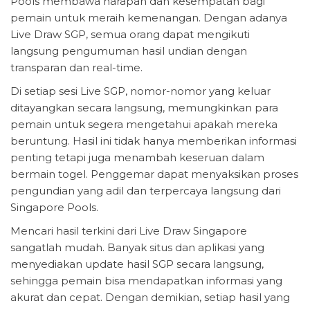
Pools membawa harapan dan kesempatan bagi
pemain untuk meraih kemenangan. Dengan adanya
Live Draw SGP, semua orang dapat mengikuti
langsung pengumuman hasil undian dengan
transparan dan real-time.
Di setiap sesi Live SGP, nomor-nomor yang keluar
ditayangkan secara langsung, memungkinkan para
pemain untuk segera mengetahui apakah mereka
beruntung. Hasil ini tidak hanya memberikan informasi
penting tetapi juga menambah keseruan dalam
bermain togel. Penggemar dapat menyaksikan proses
pengundian yang adil dan terpercaya langsung dari
Singapore Pools.
Mencari hasil terkini dari Live Draw Singapore
sangatlah mudah. Banyak situs dan aplikasi yang
menyediakan update hasil SGP secara langsung,
sehingga pemain bisa mendapatkan informasi yang
akurat dan cepat. Dengan demikian, setiap hasil yang