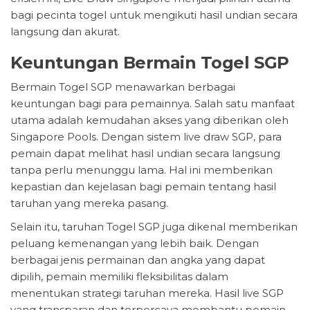
bagi pecinta togel untuk mengikuti hasil undian secara
langsung dan akurat.
Keuntungan Bermain Togel SGP
Bermain Togel SGP menawarkan berbagai
keuntungan bagi para pemainnya. Salah satu manfaat
utama adalah kemudahan akses yang diberikan oleh
Singapore Pools. Dengan sistem live draw SGP, para
pemain dapat melihat hasil undian secara langsung
tanpa perlu menunggu lama. Hal ini memberikan
kepastian dan kejelasan bagi pemain tentang hasil
taruhan yang mereka pasang.
Selain itu, taruhan Togel SGP juga dikenal memberikan
peluang kemenangan yang lebih baik. Dengan
berbagai jenis permainan dan angka yang dapat
dipilih, pemain memiliki fleksibilitas dalam
menentukan strategi taruhan mereka. Hasil live SGP
yang transparan dan terpercaya membantu pemain