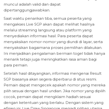
muncul adalah valid dan dapat
dipertanggungjawabkan.
Saat waktu penarikan tiba, semua peserta yang
mengakses Live SGP akan dapat melihat hasilnya
melalui streaming langsung atau platform yang
menyediakan informasi hasil. Para peserta dapat
menyaksikan nomor-nomor yang diundi di layar, serta
menyaksikan bagaimana proses pemilihan dilakukan.
Ini menjadikan pengalaman bermain togel tidak hanya
menarik tetapi juga meningkatkan rasa aman bagi
para pemain.
Setelah hasil ditayangkan, informasi mengenai Result
SGP biasanya akan segera diperbarui di situs resmi.
Pemain dapat mengecek apakah nomor yang mereka
pilih sesuai dengan hasil undian. Jika nomor yang dipilih
cocok, pemain dapat mengklaim hadiah sesuai
dengan ketentuan yang berlaku. Dengan sistem yang
efisien ini, Live Draw Singapore menjadi pilihan utama