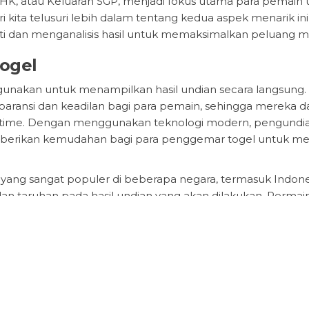
n HK, atau Keluaran SGP, menjadi fokus utama para pemain
 kita telusuri lebih dalam tentang kedua aspek menarik ini
ti dan menganalisis hasil untuk memaksimalkan peluang 
Togel
gunakan untuk menampilkan hasil undian secara langsung
paransi dan keadilan bagi para pemain, sehingga mereka d
l-time. Dengan menggunakan teknologi modern, pengundi
emberikan kemudahan bagi para penggemar togel untuk me
i yang sangat populer di beberapa negara, termasuk Indone
an taruhan pada hasil undian yang akan dilakukan. Permain
y, Togel Singapore, dan Togel Hongkong, di mana masing-ma
alam setiap undian, pemain berharap angka yang mereka pi
ngkan hadiah besar.
at erat, karena Live Draw adalah mekanisme yang memasti
rtanggungjawabkan. Dengan adanya Live Draw, pemain mer
hasil yang diumumkan. Ini juga meningkatkan antusiasme d