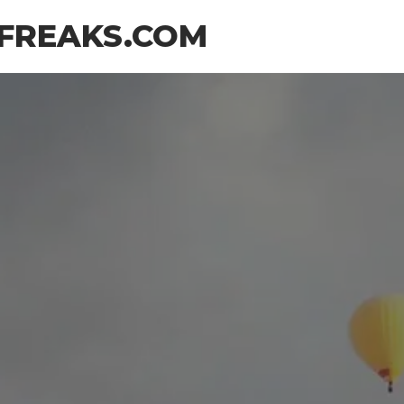
FREAKS.COM