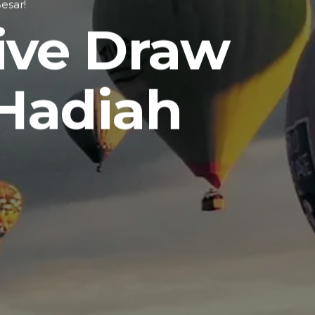
esar!
ive Draw
Hadiah