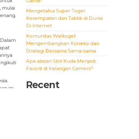
 untuk
Game?
, mulai
Mengetahui Super Togel:
menang.
Kesempatan dan Taktik di Dunia
Di Internet
Komunitas Walitogel:
. Dalam
Mengembangkan Koneksi dan
apat
Strategi Bersama Sama-sama
annya
Apa alasan Slot Kuda Menjadi
ngikuti
Favorit di Kalangan Gamers?
sia.
Recent
an ini
Comments
sing
lih
No comments to show.
Archives
kan
asa
August 2026
an