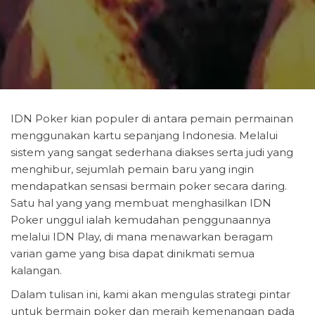
IDN Poker kian populer di antara pemain permainan
menggunakan kartu sepanjang Indonesia. Melalui
sistem yang sangat sederhana diakses serta judi yang
menghibur, sejumlah pemain baru yang ingin
mendapatkan sensasi bermain poker secara daring.
Satu hal yang yang membuat menghasilkan IDN
Poker unggul ialah kemudahan penggunaannya
melalui IDN Play, di mana menawarkan beragam
varian game yang bisa dapat dinikmati semua
kalangan.
Dalam tulisan ini, kami akan mengulas strategi pintar
untuk bermain poker dan meraih kemenangan pada