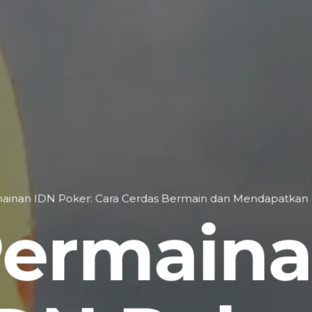
ainan IDN Poker: Cara Cerdas Bermain dan Mendapatka
ermain