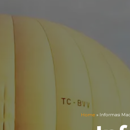
Home
»
Informasi Ma