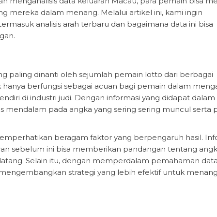
 menganalisis data keluaran Macau, para pemain bisa me
mereka dalam menang. Melalui artikel ini, kami ingin
rmasuk analisis arah terbaru dan bagaimana data ini bisa
gan.
 paling dinanti oleh sejumlah pemain lotto dari berbagai
 tidak hanya berfungsi sebagai acuan bagi pemain dalam men
diri di industri judi. Dengan informasi yang didapat dalam 
s mendalam pada angka yang sering sering muncul serta p
memperhatikan beragam faktor yang berpengaruh hasil. Inf
uaran sebelum ini bisa memberikan pandangan tentang angk
ndatang. Selain itu, dengan memperdalam pemahaman dat
at mengembangkan strategi yang lebih efektif untuk menang
ai pasti, penelaahan yang teliti dapat meningkatkan
ngan pemanfaatan informasi dan pola yang ada, pemain
toto Macau 5D. Oleh karena itu, setiap angka yang dirilis