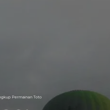
ingkup Permainan Toto