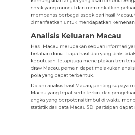
kemungkinan angka yang akan timbul. Dengan
corak yang muncul dan meningkatkan peluang 
membahas berbagai aspek dari hasil Macau, te
dimanfaatkan untuk mendapatkan kemenan
Analisis Keluaran Macau
Hasil Macau merupakan sebuah informasi yang
belahan dunia. Tiapa hasil dari yang dirilis
keputusan, tetapi juga menciptakan tren tersen
draw Macau, pemain dapat melakukan analisi
pola yang dapat terbentuk.
Dalam analisis hasil Macau, penting supaya 
Macau yang tepat serta terkini dari pengel
angka yang berpotensi timbul di waktu me
statistik dari data Macau 5D, partisipan dap
Meskipun hasil keluaran Macau tidak mempuny
kesempatan dalam mencapai kemenangan. De
mengajukan perkiraan yang lebih akurat pada 