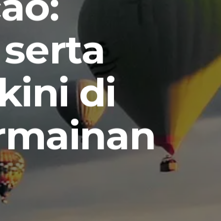
ao:
serta
ini di
rmainan