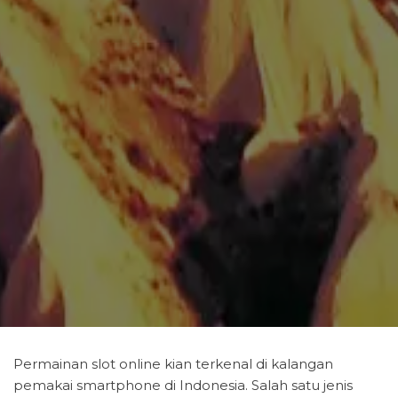
Permainan slot online kian terkenal di kalangan
pemakai smartphone di Indonesia. Salah satu jenis