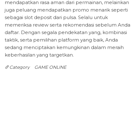
mendapatkan rasa aman dari permainan, melainkan
juga peluang mendapatkan promo menarik seperti
sebagai slot deposit dari pulsa. Selalu untuk
memeriksa review serta rekomendasi sebelum Anda
daftar. Dengan segala pendekatan yang, kombinasi
taktik, serta pemilihan platform yang baik, Anda
sedang menciptakan kemungkinan dalam meraih
keberhasilan yang targetkan.
Category
GAME ONLINE
Post
Previous
N
PREVIOUS
NEXT
Slot Demo Bonanza
Menavigasi Lingkungan
Post
P
navigation
Manis: Rasakan Sensasi
Togel: Panduan untuk
Permainan yang begitu
Pemuda
Mengasyikkan!
Search
Search