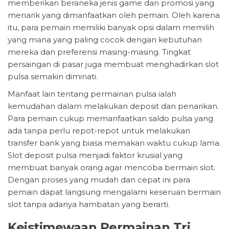
memberikan beraneka jenis game dan promosi yang
menarik yang dimanfaatkan oleh pemain. Oleh karena
itu, para pemain memiliki banyak opsi dalam memilih
yang mana yang paling cocok dengan kebutuhan
mereka dan preferensi masing-masing. Tingkat
persaingan di pasar juga membuat menghadirkan slot
pulsa semakin diminati.
Manfaat lain tentang permainan pulsa ialah
kemudahan dalam melakukan deposit dan penarikan.
Para pemain cukup memanfaatkan saldo pulsa yang
ada tanpa perlu repot-repot untuk melakukan
transfer bank yang biasa memakan waktu cukup lama.
Slot deposit pulsa menjadi faktor krusial yang
membuat banyak orang agar mencoba bermain slot.
Dengan proses yang mudah dan cepat ini para
pemain dapat langsung mengalami keseruan bermain
slot tanpa adanya hambatan yang berarti.
Keistimewaan Permainan Tri