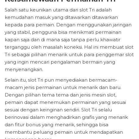
Salah satu keunikan utama dari slot Tri adalah
kemudahan masuk yang ditawarkan ditawarkan
kepada para pemain. Dengan menggunakan jaringan
yang stabil, pengguna bisa menikmati permainan
kapan saja dan di mana saja tanpa perlu khawatir
terganggu oleh masalah koneksi. Hal ini membuat slot
Tri sebagai pilihan menarik untuk para penggemar slot
yang ingin mencari pengalaman bermain yang
menyenangkan.
Selain itu, slot Tri pun menyediakan bermacam-
macam jenis permainan untuk menarik dan baru.
Dengan pilihan tema tema dan jenis mesin slot,
pemain dapat menemukan permainan yang sesuai
sesuai dengan keinginan sendiri. Slot Tri selalu
berinovasi dalam menghadirkan grafis yang menarik
dan fitur bonus yang menarik, sehingga bisa
membantu peluang pemain untuk mendapatkan