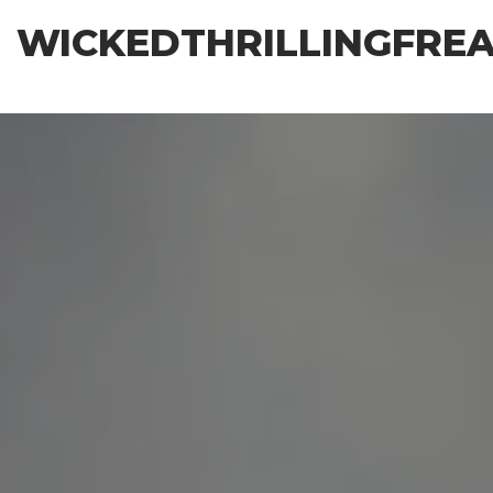
Skip
WICKEDTHRILLINGFRE
to
the
content