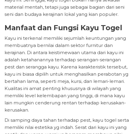
material mentah, tetapi juga sebagai bagian dari seni
seni dan budaya kerajinan lokal yang kian populer.
Manfaat dan Fungsi Kayu Togel
Kayu ini terkenal memiliki sejumlah keuntungan yang
membuatnya bernilai dalam sektor furnitur dan
kerajinan. Di antara keistimewaan utama dari kayu ini
adalah ketahanannya terhadap serangan-serangan
pest dan serangga kayu. Karena karakteristik tersebut,
kayu ini biasa dipilih untuk menghasilkan perabotan yg
bertahan lama, seperti meja, kursi, dan lemari-lemari.
Kualitas ini amat penting khususnya di wilayah yang
memiliki level kelembapan yang tinggi, di mana kayu
lain mungkin cenderung rentan terhadap kerusakan-
kerusakan.
Di samping daya tahan terhadap pest, kayu togel serta
memiliki nilai estetika yg indah. Serat dari kayu ini yang