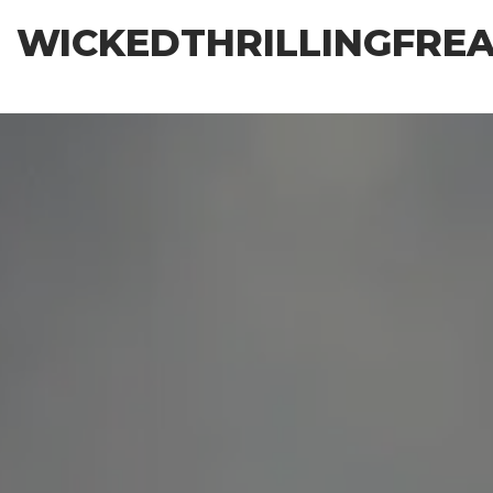
Skip
WICKEDTHRILLINGFRE
to
the
content