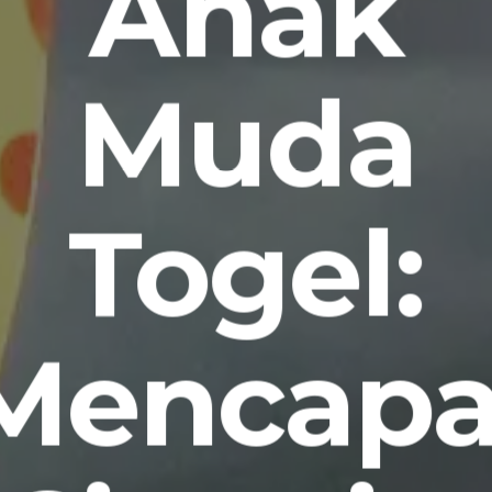
Anak
Muda
Togel:
Mencapa