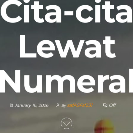
Cita-cit
Lewat
Numera
safASFsf231
Off
January 16, 2026
By