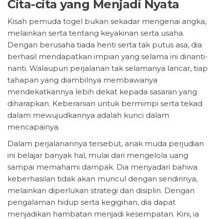
Cita-cita yang Menjadi Nyata
Kisah pemuda togel bukan sekadar mengenai angka,
melainkan serta tentang keyakinan serta usaha.
Dengan berusaha tiada henti serta tak putus asa, dia
berhasil mendapatkan impian yang selama ini dinanti-
nanti. Walaupun perjalanan tak selamanya lancar, tiap
tahapan yang diambilnya membawanya
mendekatkannya lebih dekat kepada sasaran yang
diharapkan. Keberanian untuk bermimpi serta tekad
dalam mewujudkannya adalah kunci dalam
mencapainya.
Dalam perjalanannya tersebut, anak muda perjudian
ini belajar banyak hal, mulai dari mengelola uang
sampai memahami dampak. Dia menyadari bahwa
keberhasilan tidak akan muncul dengan sendirinya,
melainkan diperlukan strategi dan disiplin. Dengan
pengalaman hidup serta kegigihan, dia dapat
menjadikan hambatan menjadi kesempatan. Kini, ia