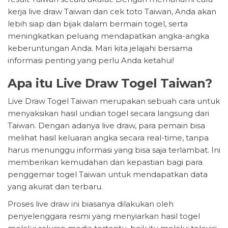
kerja live draw Taiwan dan cek toto Taiwan, Anda akan
lebih siap dan bijak dalam bermain togel, serta
meningkatkan peluang mendapatkan angka-angka
keberuntungan Anda. Mari kita jelajahi bersama
informasi penting yang perlu Anda ketahui!
Apa itu Live Draw Togel Taiwan?
Live Draw Togel Taiwan merupakan sebuah cara untuk
menyaksikan hasil undian togel secara langsung dari
Taiwan. Dengan adanya live draw, para pemain bisa
melihat hasil keluaran angka secara real-time, tanpa
harus menunggu informasi yang bisa saja terlambat. Ini
memberikan kemudahan dan kepastian bagi para
penggemar togel Taiwan untuk mendapatkan data
yang akurat dan terbaru.
Proses live draw ini biasanya dilakukan oleh
penyelenggara resmi yang menyiarkan hasil togel