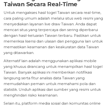
Taiwan Secara Real-Time
Untuk mengakses hasil togel Taiwan secara real-time,
cara paling umum adalah melalui situs web resmi yang
menyediakan layanan live draw Taiwan. Anda dapat
mencari situs yang terpercaya dan sering diperbarui
dengan hasil-keluaran Taiwan terbaru. Pastikan untuk
memeriksa lisensi dan ulasan dari pengguna lain untuk
memastikan keamanan dan keakuratan data Taiwan
yang ditawarkan.
Alternatif lain adalah menggunakan aplikasi mobile
yang khusus dirancang untuk menampilkan hasil togel
Taiwan. Banyak aplikasi ini memberikan notifikasi
langsung serta fitur analisis data Taiwan yang
memudahkan pemain untuk memahami pola dan
statistik. Unduh aplikasi dari sumber yang resmi untuk
menghindari risiko keamanan.
Selain itu, platform media sosial dan komunitas online