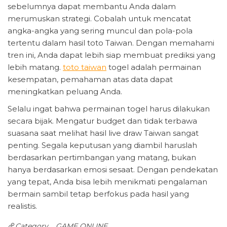
sebelumnya dapat membantu Anda dalam
merumuskan strategi. Cobalah untuk mencatat
angka-angka yang sering muncul dan pola-pola
tertentu dalam hasil toto Taiwan. Dengan memahami
tren ini, Anda dapat lebih siap membuat prediksi yang
lebih matang.
toto taiwan
togel adalah permainan
kesempatan, pemahaman atas data dapat
meningkatkan peluang Anda.
Selalu ingat bahwa permainan togel harus dilakukan
secara bijak. Mengatur budget dan tidak terbawa
suasana saat melihat hasil live draw Taiwan sangat
penting. Segala keputusan yang diambil haruslah
berdasarkan pertimbangan yang matang, bukan
hanya berdasarkan emosi sesaat. Dengan pendekatan
yang tepat, Anda bisa lebih menikmati pengalaman
bermain sambil tetap berfokus pada hasil yang
realistis.
Category
GAME ONLINE