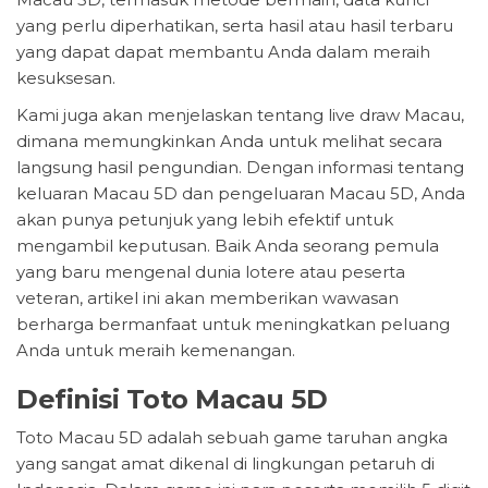
yang perlu diperhatikan, serta hasil atau hasil terbaru
yang dapat dapat membantu Anda dalam meraih
kesuksesan.
Kami juga akan menjelaskan tentang live draw Macau,
dimana memungkinkan Anda untuk melihat secara
langsung hasil pengundian. Dengan informasi tentang
keluaran Macau 5D dan pengeluaran Macau 5D, Anda
akan punya petunjuk yang lebih efektif untuk
mengambil keputusan. Baik Anda seorang pemula
yang baru mengenal dunia lotere atau peserta
veteran, artikel ini akan memberikan wawasan
berharga bermanfaat untuk meningkatkan peluang
Anda untuk meraih kemenangan.
Definisi Toto Macau 5D
Toto Macau 5D adalah sebuah game taruhan angka
yang sangat amat dikenal di lingkungan petaruh di