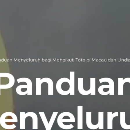
duan Menyeluruh bagi Mengikuti Toto di Macau dan Undi
Pandua
enyelur