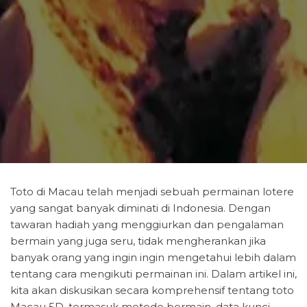
Toto di Macau telah menjadi sebuah permainan lotere
yang sangat banyak diminati di Indonesia. Dengan
tawaran hadiah yang menggiurkan dan pengalaman
bermain yang juga seru, tidak mengherankan jika
banyak orang yang ingin ingin mengetahui lebih dalam
tentang cara mengikuti permainan ini. Dalam artikel ini,
kita akan diskusikan secara komprehensif tentang toto
Macau 5D, termasuk metode bermain, data kunci