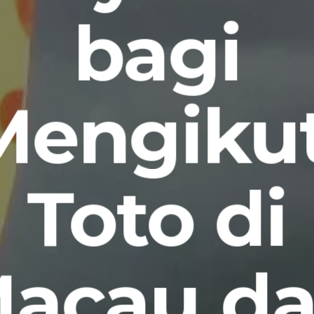
bagi
Mengikut
Toto di
acau d