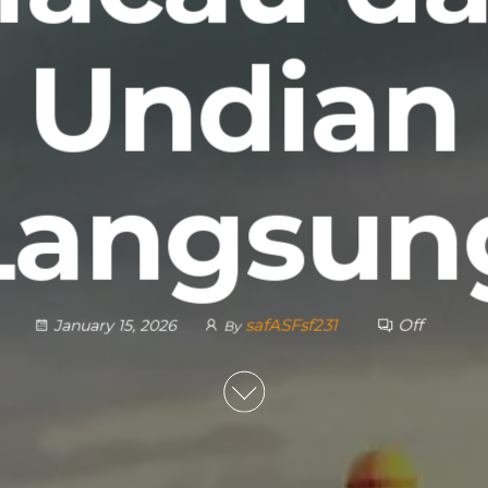
Undian
Langsun
safASFsf231
Off
January 15, 2026
By