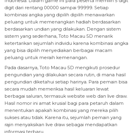
Indonesia. Dalam game ini para peserta memilih 5 digit
digit dari rentang 00000 sampai 99999. Setiap
kombinasi angka yang dipilih dipilih menawarkan
peluang untuk memenangkan hadiah berdasarkan
berdasarkan undian yang dilakukan. Dengan sistem
sistem yang sederhana, Toto Macau 5D menarik
ketertarikan sejumlah individu karena kombinasi angka
yang bisa dipilih menyediakan berbagai macam
peluang untuk meraih kemenangan.
Pada dasarnya, Toto Macau 5D mengikuti prosedur
pengundian yang dilakukan secara rutin, di mana hasil
pengundian diketahui setiap harinya. Para pemain bisa
secara mudah memeriksa hasil keluaran lewat
berbagai saluran, termasuk website web dan live draw.
Hasil nomor ini amat krusial bagi para petaruh dalam
menentukan apakah kombinasi yang mereka pilih
sukses atau tidak. Karena itu, sejumlah pemain yang
rajin menyaksikan live draw sebagai mendapatkan
informasi terbaru.