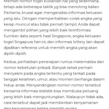
Memilih nomor togel bukanlah hal yang sederhana,
tetapi ada beberapa taktik yg bisa menolong kalian.
Pertama, krusial agar menganalisis informasi keluaran
yang lalu. Dengan memperhatikan corak angka yang
kerap muncul atau tidak pernah tampil, Anda dapat
mengambil pilihan yang lebih baik terinformasi.
Sumber data seperti hasil Singapore, angka keluaran
togel Singapura hari ini, dan informasi lottery lain dapat
dijadikan referensi untuk memilih angka yang akan
dipilih dipilih.
Kedua, perhatikan penerapan rumus matematika dan
nomor kebetulan pribadi. Banyak sekali pemain
menyakini pada angka tertentu yang terkait pada
tanggal kelahiran, umur, atau momen berharga dalam
hidup anda. Menyandingkan nomor-nomor tersebut
bersama informasi statistik bisa membuka peluang
yang lebih baik menguntungkan. Walaupun tidak ada,
cara tersebut dapat jadi memberikan kenyamanan
dan kenyamanan ketika memilih angka.