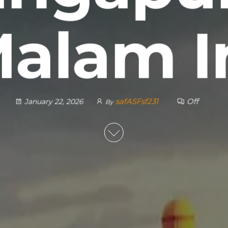
alam I
safASFsf231
Off
January 22, 2026
By