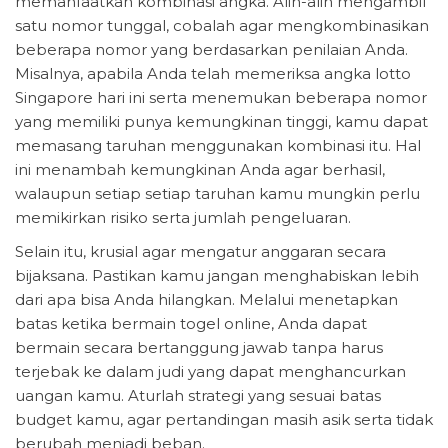
memanfaatkan kombinasi angka. Alih-alih mengambil
satu nomor tunggal, cobalah agar mengkombinasikan
beberapa nomor yang berdasarkan penilaian Anda.
Misalnya, apabila Anda telah memeriksa angka lotto
Singapore hari ini serta menemukan beberapa nomor
yang memiliki punya kemungkinan tinggi, kamu dapat
memasang taruhan menggunakan kombinasi itu. Hal
ini menambah kemungkinan Anda agar berhasil,
walaupun setiap setiap taruhan kamu mungkin perlu
memikirkan risiko serta jumlah pengeluaran.
Selain itu, krusial agar mengatur anggaran secara
bijaksana. Pastikan kamu jangan menghabiskan lebih
dari apa bisa Anda hilangkan. Melalui menetapkan
batas ketika bermain togel online, Anda dapat
bermain secara bertanggung jawab tanpa harus
terjebak ke dalam judi yang dapat menghancurkan
uangan kamu. Aturlah strategi yang sesuai batas
budget kamu, agar pertandingan masih asik serta tidak
berubah menjadi beban.