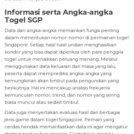
Informasi serta Angka-angka
Togel SGP
Data dan angka-angka memainkan fungsi penting
dalam menentukan nomor-nomor di permainan togel
Singapore. Setiap hasil hasil undian menghasilkan
koridor yang bisa dapat diperiksa oleh para penggila
togel untuk menaikkan peluang menang. Melalui
menggunakan data keluaran dari masa yang lalu,
peserta dapat memprediksi angka-angka yang
kemungkinan akan timbul pada pengundian yang
berikutnya. Hal ini mencakup analisis frekuensi
kemunculan nomor, trend, dan nomor yang sering
biasa muncul atau sedikit timbul.
Data juga menyertakan evaluasi hasil dari berbagai
jenis game dalam togel Singapore. Pemain yang
cerdas hendak memanfaatkan data ini agar mengatur
strategi pertaruhan mereka. Contohnya, melalui