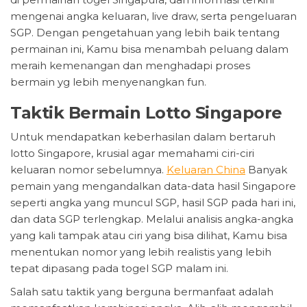
mengenai angka keluaran, live draw, serta pengeluaran
SGP. Dengan pengetahuan yang lebih baik tentang
permainan ini, Kamu bisa menambah peluang dalam
meraih kemenangan dan menghadapi proses
bermain yg lebih menyenangkan fun.
Taktik Bermain Lotto Singapore
Untuk mendapatkan keberhasilan dalam bertaruh
lotto Singapore, krusial agar memahami ciri-ciri
keluaran nomor sebelumnya.
Keluaran China
Banyak
pemain yang mengandalkan data-data hasil Singapore
seperti angka yang muncul SGP, hasil SGP pada hari ini,
dan data SGP terlengkap. Melalui analisis angka-angka
yang kali tampak atau ciri yang bisa dilihat, Kamu bisa
menentukan nomor yang lebih realistis yang lebih
tepat dipasang pada togel SGP malam ini.
Salah satu taktik yang berguna bermanfaat adalah