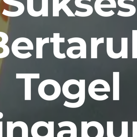
Sukses
Bertaru
Togel
ingapu