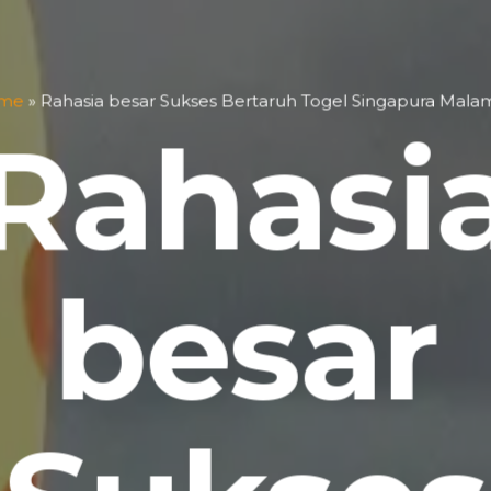
me
»
Rahasia besar Sukses Bertaruh Togel Singapura Malam
Rahasi
besar