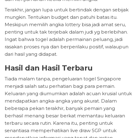
Terakhir, jangan lupa untuk bertindak dengan sebijak
mungkin. Tentukan budget dan patuhi batas itu.
Meskipun memilih angka lottery bisa jadi amat seru,
penting untuk tak terjebak dalam judi yg berlebihan.
Ingat bahwa togel adalah permainan peluang, jadi
rasakan proses nya dan berperilaku positif, walaupun
dari hasil yang didapat.
Hasil dan Hasil Terbaru
Tiada malam tanpa, pengeluaran togel Singapore
menjadi salah satu perhatian bagi para pemain.
Keluaran yang diumumkan adalah acuan krusial untuk
mendapatkan angka-angka yang akurat. Dalam
beberapa pekan terakhir, banyak pemain yang
berhasil menang besar berkat memantau keluaran
terbaru secara rutin. Karena itu, penting untuk
senantiasa memperhatikan live draw SGP untuk
mendapatkan informasi yang tepat dan instan.