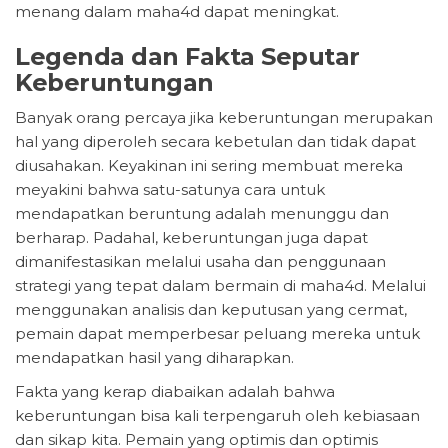
menang dalam maha4d dapat meningkat.
Legenda dan Fakta Seputar
Keberuntungan
Banyak orang percaya jika keberuntungan merupakan
hal yang diperoleh secara kebetulan dan tidak dapat
diusahakan. Keyakinan ini sering membuat mereka
meyakini bahwa satu-satunya cara untuk
mendapatkan beruntung adalah menunggu dan
berharap. Padahal, keberuntungan juga dapat
dimanifestasikan melalui usaha dan penggunaan
strategi yang tepat dalam bermain di maha4d. Melalui
menggunakan analisis dan keputusan yang cermat,
pemain dapat memperbesar peluang mereka untuk
mendapatkan hasil yang diharapkan.
Fakta yang kerap diabaikan adalah bahwa
keberuntungan bisa kali terpengaruh oleh kebiasaan
dan sikap kita. Pemain yang optimis dan optimis