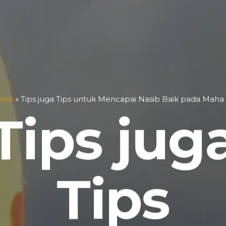
ome
»
Tips juga Tips untuk Mencapai Nasib Baik pada Maha
Tips jug
Tips