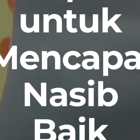
untuk
Mencapa
Nasib
Baik