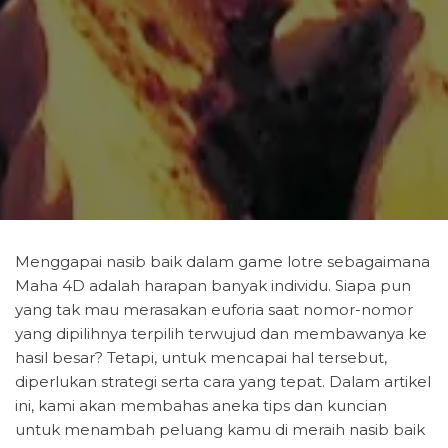
Menggapai nasib baik dalam game lotre sebagaimana
Maha 4D adalah harapan banyak individu. Siapa pun
yang tak mau merasakan euforia saat nomor-nomor
yang dipilihnya terpilih terwujud dan membawanya ke
hasil besar? Tetapi, untuk mencapai hal tersebut,
diperlukan strategi serta cara yang tepat. Dalam artikel
ini, kami akan membahas aneka tips dan kuncian
untuk menambah peluang kamu di meraih nasib baik