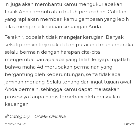
ini juga akan membantu kamu mengukur apakah
taktik Anda ampuh atau butuh perubahan. Catatan
yang rapi akan memberi kamu gambaran yang lebih
jelas mengenai keadaan keuangan Anda.
Terakhir, cobalah tidak mengejar kerugian. Banyak
sekali pemain terjebak dalam putaran dimana mereka
selalu bermain dengan harapan cita-cita
mengembalikan apa apa yang telah lenyap. Ingatlah
bahwa maha 4d merupakan permainan yang
bergantung oleh keberuntungan, serta tidak ada
jaminan menang. Selalu tenang dan ingat tujuan awal
Anda bermain, sehingga kamu dapat merasakan
prosesnya tanpa harus terbebani oleh persoalan
keuangan.
Category
GAME ONLINE
Post
Previous
N
PREVIOUS
NEXT
Pragmatic Play: Panduan
Membahas Tuntas Aspek-
Post
P
navigation
Lengkap untuk Slot Demo
aspek SBOBET beserta