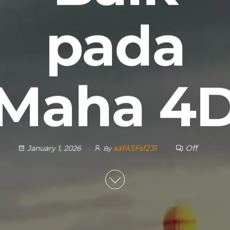
pada
Maha 4
safASFsf231
Off
January 1, 2026
By