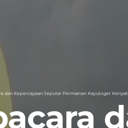
a dan Kepercayaan Seputar Permainan Kayutogel: Kenyat
acara 