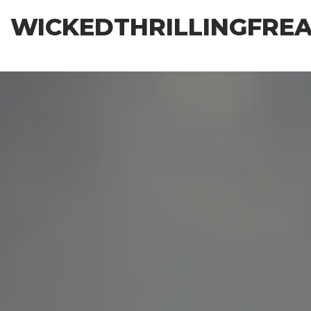
Skip
WICKEDTHRILLINGFRE
to
the
content