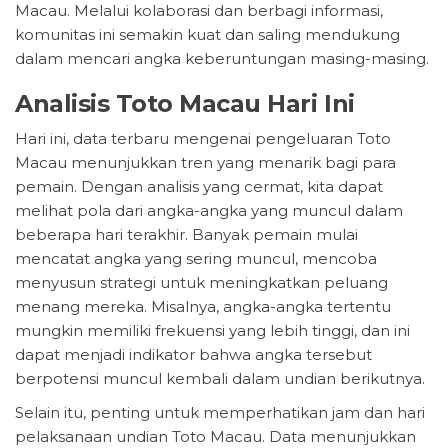
Macau. Melalui kolaborasi dan berbagi informasi,
komunitas ini semakin kuat dan saling mendukung
dalam mencari angka keberuntungan masing-masing.
Analisis Toto Macau Hari Ini
Hari ini, data terbaru mengenai pengeluaran Toto
Macau menunjukkan tren yang menarik bagi para
pemain. Dengan analisis yang cermat, kita dapat
melihat pola dari angka-angka yang muncul dalam
beberapa hari terakhir. Banyak pemain mulai
mencatat angka yang sering muncul, mencoba
menyusun strategi untuk meningkatkan peluang
menang mereka. Misalnya, angka-angka tertentu
mungkin memiliki frekuensi yang lebih tinggi, dan ini
dapat menjadi indikator bahwa angka tersebut
berpotensi muncul kembali dalam undian berikutnya.
Selain itu, penting untuk memperhatikan jam dan hari
pelaksanaan undian Toto Macau. Data menunjukkan