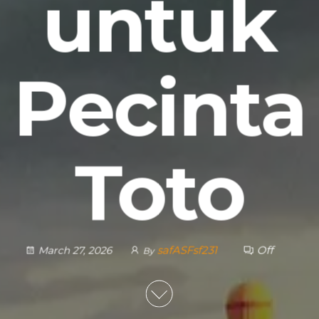
untuk
Pecinta
Toto
safASFsf231
Off
March 27, 2026
By