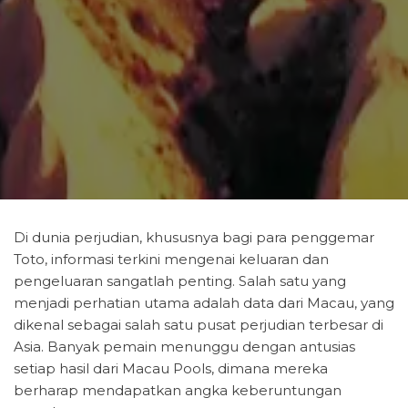
Di dunia perjudian, khususnya bagi para penggemar
Toto, informasi terkini mengenai keluaran dan
pengeluaran sangatlah penting. Salah satu yang
menjadi perhatian utama adalah data dari Macau, yang
dikenal sebagai salah satu pusat perjudian terbesar di
Asia. Banyak pemain menunggu dengan antusias
setiap hasil dari Macau Pools, dimana mereka
berharap mendapatkan angka keberuntungan