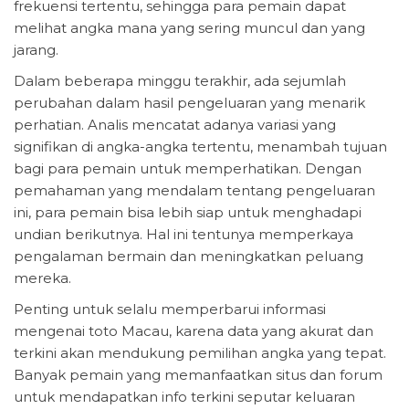
frekuensi tertentu, sehingga para pemain dapat
melihat angka mana yang sering muncul dan yang
jarang.
Dalam beberapa minggu terakhir, ada sejumlah
perubahan dalam hasil pengeluaran yang menarik
perhatian. Analis mencatat adanya variasi yang
signifikan di angka-angka tertentu, menambah tujuan
bagi para pemain untuk memperhatikan. Dengan
pemahaman yang mendalam tentang pengeluaran
ini, para pemain bisa lebih siap untuk menghadapi
undian berikutnya. Hal ini tentunya memperkaya
pengalaman bermain dan meningkatkan peluang
mereka.
Penting untuk selalu memperbarui informasi
mengenai toto Macau, karena data yang akurat dan
terkini akan mendukung pemilihan angka yang tepat.
Banyak pemain yang memanfaatkan situs dan forum
untuk mendapatkan info terkini seputar keluaran