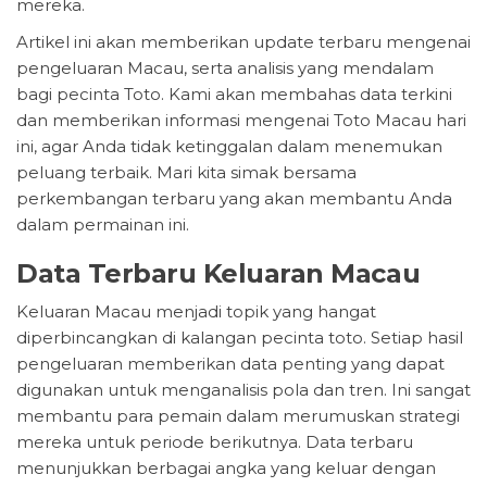
mereka.
Artikel ini akan memberikan update terbaru mengenai
pengeluaran Macau, serta analisis yang mendalam
bagi pecinta Toto. Kami akan membahas data terkini
dan memberikan informasi mengenai Toto Macau hari
ini, agar Anda tidak ketinggalan dalam menemukan
peluang terbaik. Mari kita simak bersama
perkembangan terbaru yang akan membantu Anda
dalam permainan ini.
Data Terbaru Keluaran Macau
Keluaran Macau menjadi topik yang hangat
diperbincangkan di kalangan pecinta toto. Setiap hasil
pengeluaran memberikan data penting yang dapat
digunakan untuk menganalisis pola dan tren. Ini sangat
membantu para pemain dalam merumuskan strategi
mereka untuk periode berikutnya. Data terbaru
menunjukkan berbagai angka yang keluar dengan