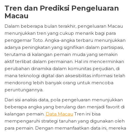
Tren dan Prediksi Pengeluaran
Macau
Dalam beberapa bulan terakhir, pengeluaran Macau
menunjukkan tren yang cukup menarik bagi para
penggemar Toto. Angka-angka terbaru menunjukkan
adanya peningkatan yang signifikan dalam partisipasi,
terutama di kalangan pemain muda yang semakin
aktif terlibat dalam permainan. Hal ini mencerminkan
perubahan dinamika dalam komunitas perjudian, di
mana teknologi digital dan aksesibilitas informasi telah
mendorong lebih banyak orang untuk mencoba
peruntungannya.
Dari sisi analisis data, pola pengeluaran menunjukkan
beberapa angka yang berulang dan menjadi favorit di
kalangan pemain.
Data Macau
Tren ini bisa
mempengaruhi strategi taruhan yang digunakan oleh
para pemain. Dengan memanfaatkan data ini, mereka