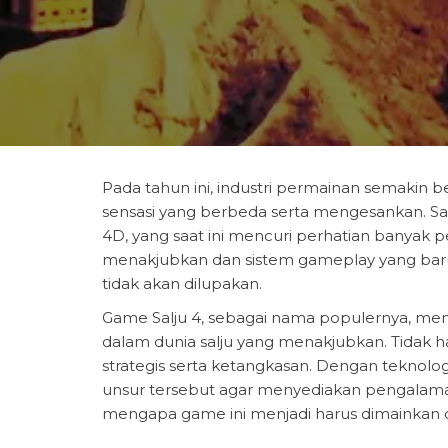
Pada tahun ini, industri permainan semaki
sensasi yang berbeda serta mengesankan. Sal
4D, yang saat ini mencuri perhatian banyak 
menakjubkan dan sistem gameplay yang baru
tidak akan dilupakan.
Game Salju 4, sebagai nama populernya, m
dalam dunia salju yang menakjubkan. Tidak
strategis serta ketangkasan. Dengan teknolo
unsur tersebut agar menyediakan pengalaman
mengapa game ini menjadi harus dimainkan di