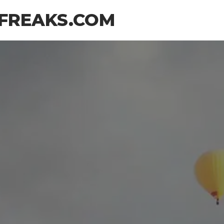
FREAKS.COM