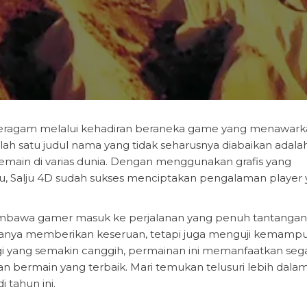
n beragam melalui kehadiran beraneka game yang menawar
ah satu judul nama yang tidak seharusnya diabaikan adalah
pemain di varias dunia. Dengan menggunakan grafis yang
, Salju 4D sudah sukses menciptakan pengalaman player
embawa gamer masuk ke perjalanan yang penuh tantangan
 hanya memberikan keseruan, tetapi juga menguji kemamp
gi yang semakin canggih, permainan ini memanfaatkan seg
 bermain yang terbaik. Mari temukan telusuri lebih dala
 tahun ini.