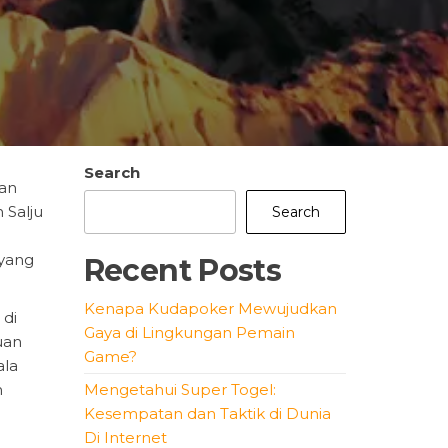
Search
kan
 Salju
Search
 yang
Recent Posts
Kenapa Kudapoker Mewujudkan
 di
Gaya di Lingkungan Pemain
uan
Game?
ala
m
Mengetahui Super Togel:
Kesempatan dan Taktik di Dunia
Di Internet