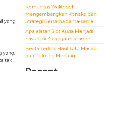
Komunitas Walitogel:
Mengembangkan Koneksi dan
il yang
Strategi Bersama Sama-sama
Apa alasan Slot Kuda Menjadi
Favorit di Kalangan Gamers?
Berita Terkini: Hasil Toto Macau
g yang,
dan Peluang Menang
a tak
Recent
emain
Comments
ensi
No comments to show.
Archives
July 2026
enuh
June 2026