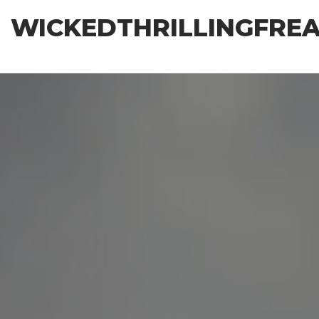
Skip
WICKEDTHRILLINGFRE
to
the
content