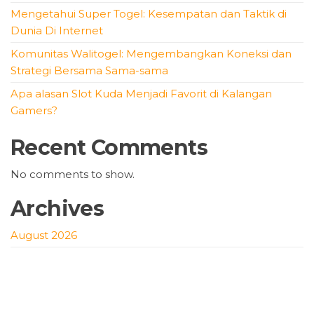
Mengetahui Super Togel: Kesempatan dan Taktik di
Dunia Di Internet
Komunitas Walitogel: Mengembangkan Koneksi dan
Strategi Bersama Sama-sama
Apa alasan Slot Kuda Menjadi Favorit di Kalangan
Gamers?
Recent Comments
No comments to show.
Archives
August 2026
July 2026
June 2026
May 2026