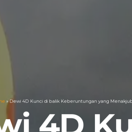
me
»
Dewi 4D Kunci di balik Keberuntungan yang Menakju
wi 4D Ku