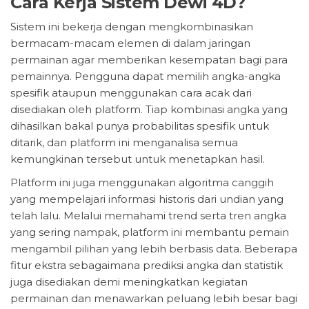
Cara Kerja Sistem Dewi 4D?
Sistem ini bekerja dengan mengkombinasikan
bermacam-macam elemen di dalam jaringan
permainan agar memberikan kesempatan bagi para
pemainnya. Pengguna dapat memilih angka-angka
spesifik ataupun menggunakan cara acak dari
disediakan oleh platform. Tiap kombinasi angka yang
dihasilkan bakal punya probabilitas spesifik untuk
ditarik, dan platform ini menganalisa semua
kemungkinan tersebut untuk menetapkan hasil.
Platform ini juga menggunakan algoritma canggih
yang mempelajari informasi historis dari undian yang
telah lalu. Melalui memahami trend serta tren angka
yang sering nampak, platform ini membantu pemain
mengambil pilihan yang lebih berbasis data. Beberapa
fitur ekstra sebagaimana prediksi angka dan statistik
juga disediakan demi meningkatkan kegiatan
permainan dan menawarkan peluang lebih besar bagi