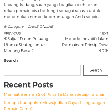
Kadang-kadang, saran yang dibagikan oleh rekan-
rekan pemain bisa berfungsi sebagai rahasia untuk
menemukan nomor keberuntungan Anda sendiri.
Category
GAME ONLINE
Post
Previous
N
PREVIOUS
NEXT
Salju 4D dan Peluang
Metode Inovatif dalam
Post
P
navigation
Utama: Strategi untuk
Permainan: Prinsip Dewi
Menang Besar?
4D
Search
Search
Recent Posts
Manfaat Bermain Slot Pulsa Tri Dalam Setiap Taruhan
Kenapa Kudapoker Mewujudkan Gaya di Lingkungan
Pemain Game?