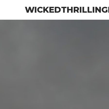
Skip
WICKEDTHRILLING
to
the
content