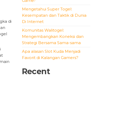
Game?
Mengetahui Super Togel:
Kesempatan dan Taktik di Dunia
gka di
Di Internet
pan
Komunitas Walitogel:
ogel
Mengembangkan Koneksi dan
Strategi Bersama Sama-sama
i
Apa alasan Slot Kuda Menjadi
at
Favorit di Kalangan Gamers?
emain
Recent
n dalam
Comments
dari
pemain
No comments to show.
Archives
August 2026
p