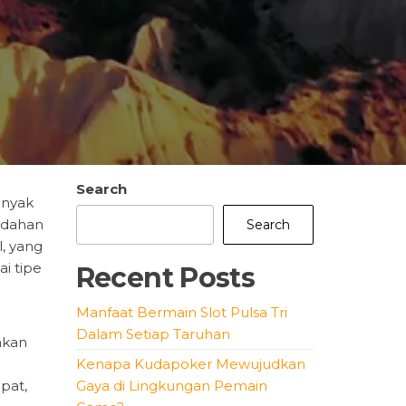
Search
anyak
mudahan
Search
, yang
i tipe
Recent Posts
Manfaat Bermain Slot Pulsa Tri
Dalam Setiap Taruhan
akan
Kenapa Kudapoker Mewujudkan
pat,
Gaya di Lingkungan Pemain