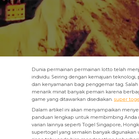
Dunia permainan permainan lotto telah menja
individu. Seiring dengan kemajuan teknologi
dan kenyamanan bagi penggemar tag. Salah sat
menarik minat banyak pemain karena berbaga
game yang ditawarkan disediakan.
super toge
Dalam artikel ini akan menyampaikan menye
panduan lengkap untuk membimbing Anda me
varian lainnya seperti Togel Singapore, Hong
supertogel yang semakin banyak digunakan un