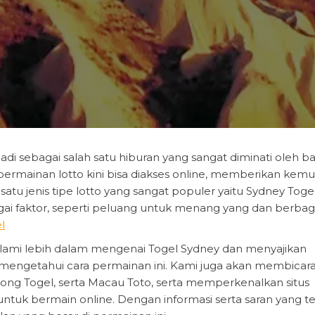
di sebagai salah satu hiburan yang sangat diminati oleh b
, permainan lotto kini bisa diakses online, memberikan ke
u jenis tipe lotto yang sangat populer yaitu Sydney Togel
i faktor, seperti peluang untuk menang yang dan berbaga
l
lami lebih dalam mengenai Togel Sydney dan menyajikan
ngetahui cara permainan ini. Kami juga akan membicar
kong Togel, serta Macau Toto, serta memperkenalkan situs
tuk bermain online. Dengan informasi serta saran yang te