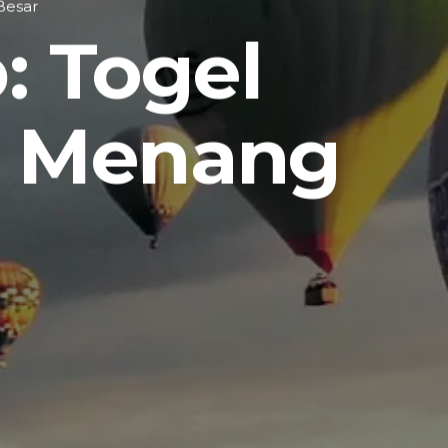
Besar
 Togel
i Menang