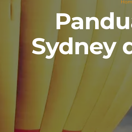
Hom
Pandu
Sydney 