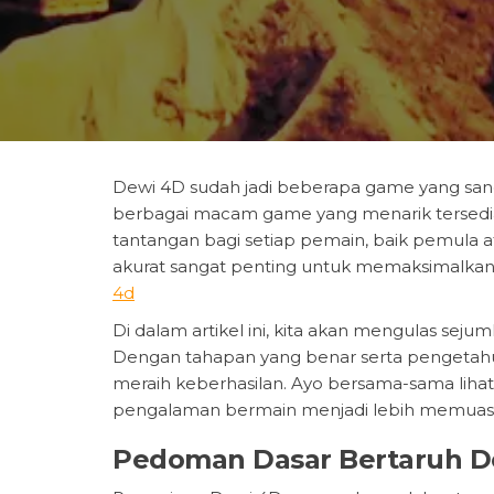
Dewi 4D sudah jadi beberapa game yang san
berbagai macam game yang menarik tersed
tantangan bagi setiap pemain, baik pemula 
akurat sangat penting untuk memaksimalkan
4d
Di dalam artikel ini, kita akan mengulas sej
Dengan tahapan yang benar serta pengeta
meraih keberhasilan. Ayo bersama-sama lihat 
pengalaman bermain menjadi lebih memuask
Pedoman Dasar Bertaruh D