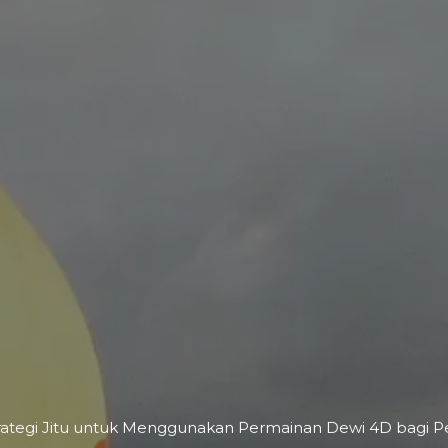
rategi Jitu untuk Menggunakan Permainan Dewi 4D bagi 