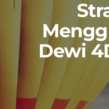
Str
Mengg
Dewi 4