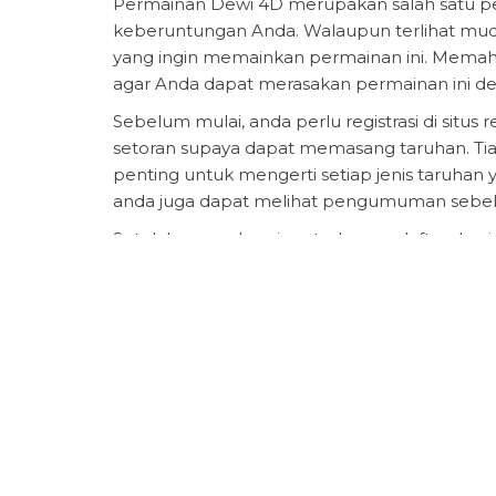
Permainan Dewi 4D merupakan salah satu pe
keberuntungan Anda. Walaupun terlihat muda
yang ingin memainkan permainan ini. Memah
agar Anda dapat merasakan permainan ini de
Sebelum mulai, anda perlu registrasi di situs
setoran supaya dapat memasang taruhan. Tia
penting untuk mengerti setiap jenis taruhan 
anda juga dapat melihat pengumuman seb
Setelah memahami metode mendaftar dan jen
bermain yang sesuai. Cobalah untuk bertaru
taruhan setelah kehilangan. Disiplin dalam
penting agar anda dapat menikmati permain
Strategi Menentukan Nomor
Dalam kompetisi Dewi 4D, memilih angka ya
satu taktik yang bisa diterapkan ialah denga
sebelumnya. Dengan melihat corak dan alur 
angka yang kemungkinan punya kemungkinan