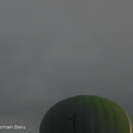
Pemain Baru