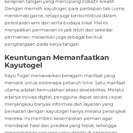
kerajinan tangan yang menopang industri kreatif.
Dengan memilih kayutogel, para partisipan tak cuma
menikmati game, tetapi juga berkontribusi dalam
pelestarian seni dan serta budaya lokal. Hal ini
menjadikan permainan ini jadi lebih dari sekedar
permainan, melainkan juga sebagai bentuk
penghargaan pada karya tangan.
Keuntungan Memanfaatkan
Kayutogel
Kayu Togel menawarkan beragam manfaat yang
menarik untuk beberapa petaruh lotre. Satu manfaat
utama adalah kemudahan akses aksesibilitas. Melalui
adanya inovasi digital, pengguna dapat secara cepat
menjangkau banyak informasi dan layanan yang
berkaitan dengan kayutogel hanya melalui perangkat
mereka. Ini memberi kesempatan pemain agar
mendapat hasil dan prediksi yang tepat, sehingga
meningkatkan peluang yang dimiliki di permainan.