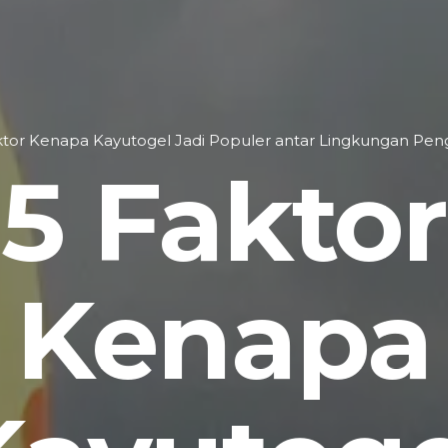
ktor Kenapa Kayutogel Jadi Populer antar Lingkungan Pe
5 Faktor
Kenapa