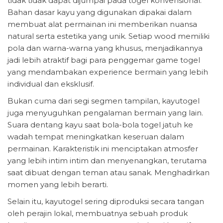
tidak tidak dapat dijumpai pada togel konvensional.
Bahan dasar kayu yang digunakan dipakai dalam
membuat alat permainan ini memberikan nuansa
natural serta estetika yang unik. Setiap wood memiliki
pola dan warna-warna yang khusus, menjadikannya
jadi lebih atraktif bagi para penggemar game togel
yang mendambakan experience bermain yang lebih
individual dan eksklusif.
Bukan cuma dari segi segmen tampilan, kayutogel
juga menyuguhkan pengalaman bermain yang lain.
Suara dentang kayu saat bola-bola togel jatuh ke
wadah tempat meningkatkan keseruan dalam
permainan. Karakteristik ini menciptakan atmosfer
yang lebih intim intim dan menyenangkan, terutama
saat dibuat dengan teman atau sanak. Menghadirkan
momen yang lebih berarti.
Selain itu, kayutogel sering diproduksi secara tangan
oleh perajin lokal, membuatnya sebuah produk