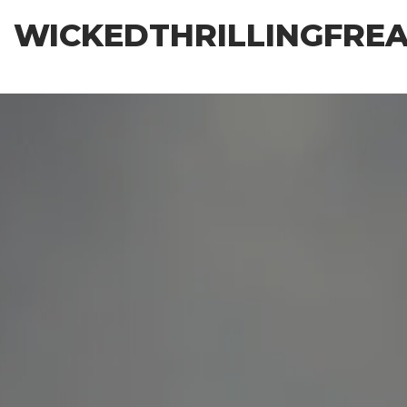
Skip
WICKEDTHRILLINGFRE
to
the
content