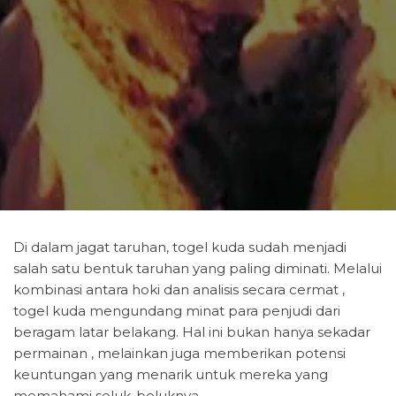
Di dalam jagat taruhan, togel kuda sudah menjadi
salah satu bentuk taruhan yang paling diminati. Melalui
kombinasi antara hoki dan analisis secara cermat ,
togel kuda mengundang minat para penjudi dari
beragam latar belakang. Hal ini bukan hanya sekadar
permainan , melainkan juga memberikan potensi
keuntungan yang menarik untuk mereka yang
memahami seluk-beluknya .