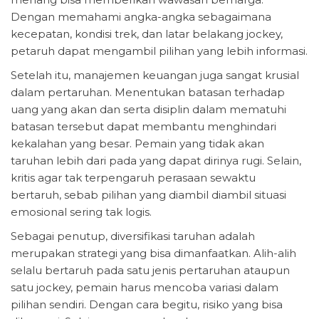
Dengan memahami angka-angka sebagaimana
kecepatan, kondisi trek, dan latar belakang jockey,
petaruh dapat mengambil pilihan yang lebih informasi.
Setelah itu, manajemen keuangan juga sangat krusial
dalam pertaruhan. Menentukan batasan terhadap
uang yang akan dan serta disiplin dalam mematuhi
batasan tersebut dapat membantu menghindari
kekalahan yang besar. Pemain yang tidak akan
taruhan lebih dari pada yang dapat dirinya rugi. Selain,
kritis agar tak terpengaruh perasaan sewaktu
bertaruh, sebab pilihan yang diambil diambil situasi
emosional sering tak logis.
Sebagai penutup, diversifikasi taruhan adalah
merupakan strategi yang bisa dimanfaatkan. Alih-alih
selalu bertaruh pada satu jenis pertaruhan ataupun
satu jockey, pemain harus mencoba variasi dalam
pilihan sendiri. Dengan cara begitu, risiko yang bisa