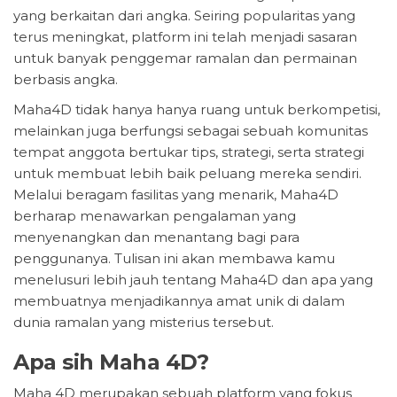
yang berkaitan dari angka. Seiring popularitas yang
terus meningkat, platform ini telah menjadi sasaran
untuk banyak penggemar ramalan dan permainan
berbasis angka.
Maha4D tidak hanya hanya ruang untuk berkompetisi,
melainkan juga berfungsi sebagai sebuah komunitas
tempat anggota bertukar tips, strategi, serta strategi
untuk membuat lebih baik peluang mereka sendiri.
Melalui beragam fasilitas yang menarik, Maha4D
berharap menawarkan pengalaman yang
menyenangkan dan menantang bagi para
penggunanya. Tulisan ini akan membawa kamu
menelusuri lebih jauh tentang Maha4D dan apa yang
membuatnya menjadikannya amat unik di dalam
dunia ramalan yang misterius tersebut.
Apa sih Maha 4D?
Maha 4D merupakan sebuah platform yang fokus