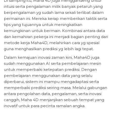
Di samping itu, Maha 4D juga menggandeng unsur
intuisi serta pengalaman milik banyak petaruh yang
berpengalaman yg sudah lama sekali terlibat dalam
permainan ini. Mereka kerap memberikan taktik serta
tips yang tujuannya untuk meningkatkan
kemungkinan untuk bermain. Kombinasi antara data
dan kemahiran pekerja ini menjadi bagian penting dari
metode kerja Maha4D, melahirkan cara yg spesial
guna menghasilkan prediksi yg lebih lagi tepat.
Dalam kemajuan inovasi zaman kini, Maha4D juga
sudah menggunakan AI serta pembelajaran mesin
untuk memperbaiki ketepatan prediksi. Dengan
pembelajaran menggunakan data yang selalu
diperbarui, sistem ini mampu mengadaptasi serta
memperbaiki prediksi seiring masa. Melalui gabungan
antara pengolahan data, pengalaman, serta inovasi
canggih, Maha 4D menjanjikan sebuah tempat yang
inovatif untuk para pecinta ramalan angka.