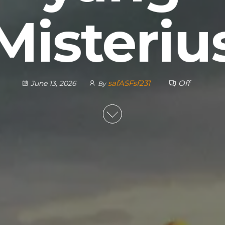
Misteriu
safASFsf231
Off
June 13, 2026
By