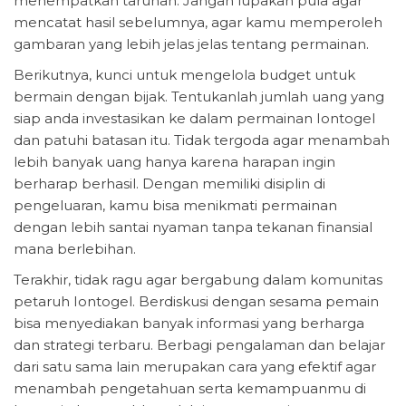
menempatkan taruhan. Jangan lupakan pula agar
mencatat hasil sebelumnya, agar kamu memperoleh
gambaran yang lebih jelas jelas tentang permainan.
Berikutnya, kunci untuk mengelola budget untuk
bermain dengan bijak. Tentukanlah jumlah uang yang
siap anda investasikan ke dalam permainan Iontogel
dan patuhi batasan itu. Tidak tergoda agar menambah
lebih banyak uang hanya karena harapan ingin
berharap berhasil. Dengan memiliki disiplin di
pengeluaran, kamu bisa menikmati permainan
dengan lebih santai nyaman tanpa tekanan finansial
mana berlebihan.
Terakhir, tidak ragu agar bergabung dalam komunitas
petaruh Iontogel. Berdiskusi dengan sesama pemain
bisa menyediakan banyak informasi yang berharga
dan strategi terbaru. Berbagi pengalaman dan belajar
dari satu sama lain merupakan cara yang efektif agar
menambah pengetahuan serta kemampuanmu di