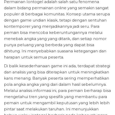
Permainan Iontogel adalah salah satu fenomena
dalam bidang permainan online yang semakin sangat
populer di berbagai komunitas. Konsep utama serupa
dengan game undian klasik, tetapi dengan sentuhan
kontemporer yang menjadikannya jadi seru. Para
pemain bisa mencoba keberuntungannya melalui
menebak angka yang yang ditarik, dan setiap nomor
punya peluang yang berbeda yang dapat bisa
dihitung. Ini menyebabkan suasana ketegangan dan
harapan untuk semua peserta.
Di balik kesederhanaan game ini ada, terdapat strategi
dan analisis yang bisa diterapkan untuk meningkatkan
kans menang. Banyak peserta sering memperhatikan
pola angka angka yang dari dalam hasil sebelumnya.
Melalui analisis informasi ini, para pemain berharap bisa
mengetahui tren yang spesifik yang membantu para
pemain untuk mengambil keputusan yang lebih lebih
pintar saat melakukan taruhan. Ini menunjukkan