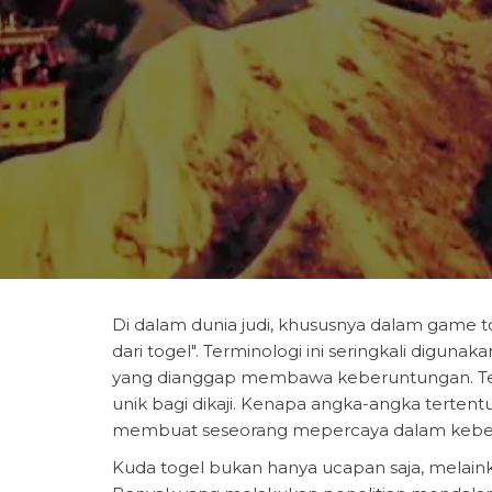
Di dalam dunia judi, khususnya dalam game t
dari togel". Terminologi ini seringkali dig
yang dianggap membawa keberuntungan. Tetap
unik bagi dikaji. Kenapa angka-angka tertent
membuat seseorang mepercaya dalam keberu
Kuda togel bukan hanya ucapan saja, melaink