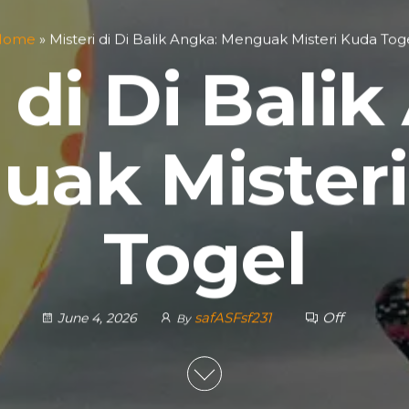
Home
»
Misteri di Di Balik Angka: Menguak Misteri Kuda Tog
 di Di Bali
ak Mister
Togel
safASFsf231
Off
June 4, 2026
By