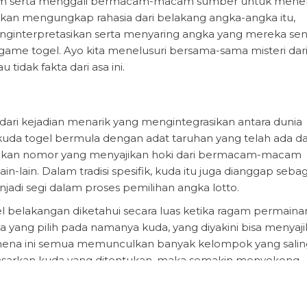
lam serta menggali bermacam-macam sumber untuk men
 akan mengungkap rahasia dari belakang angka-angka itu,
ginterpretasikan serta menyaring angka yang mereka send
e togel. Ayo kita menelusuri bersama-sama misteri dari
tidak fakta dari asa ini.
ari kejadian menarik yang mengintegrasikan antara dunia
kuda togel bermula dengan adat taruhan yang telah ada dar
ukan nomor yang menyajikan hoki dari bermacam-macam
n-lain. Dalam tradisi spesifik, kuda itu juga dianggap sebag
jadi segi dalam proses pemilihan angka lotto.
 belakangan diketahui secara luas ketika ragam permainan
yang pilih pada namanya kuda, yang diyakini bisa menyaj
omena ini semua memunculkan banyak kelompok yang salin
rdasarkan kuda yang ditentukan, maka semakin menyokong
yang dianggap khusus.
jadi faktor dari ritual atau upacara adat, di mana warga a