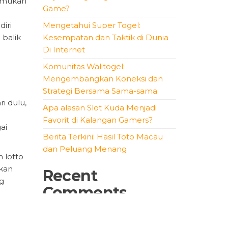
emukan
Game?
iri
Mengetahui Super Togel:
 balik
Kesempatan dan Taktik di Dunia
Di Internet
Komunitas Walitogel:
Mengembangkan Koneksi dan
Strategi Bersama Sama-sama
i dulu,
Apa alasan Slot Kuda Menjadi
Favorit di Kalangan Gamers?
ai
Berita Terkini: Hasil Toto Macau
dan Peluang Menang
 lotto
ikan
Recent
g
Comments
No comments to show.
kan