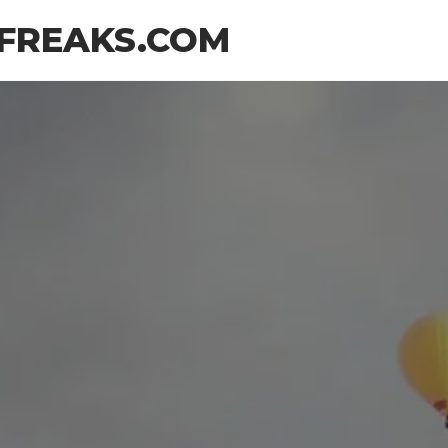
FREAKS.COM