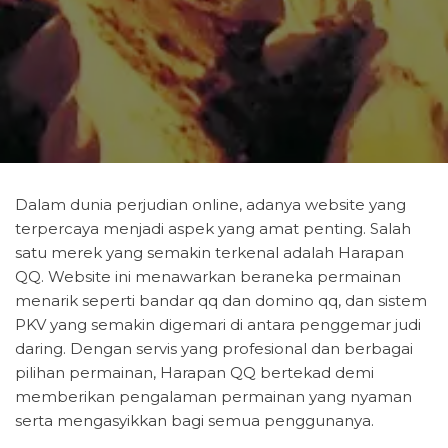
Dalam dunia perjudian online, adanya website yang
terpercaya menjadi aspek yang amat penting. Salah
satu merek yang semakin terkenal adalah Harapan
QQ. Website ini menawarkan beraneka permainan
menarik seperti bandar qq dan domino qq, dan sistem
PKV yang semakin digemari di antara penggemar judi
daring. Dengan servis yang profesional dan berbagai
pilihan permainan, Harapan QQ bertekad demi
memberikan pengalaman permainan yang nyaman
serta mengasyikkan bagi semua penggunanya.