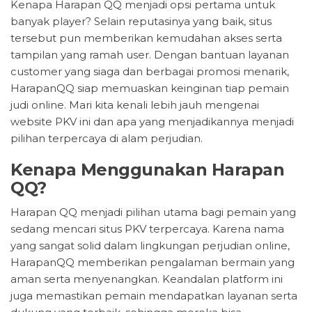
Kenapa Harapan QQ menjadi opsi pertama untuk
banyak player? Selain reputasinya yang baik, situs
tersebut pun memberikan kemudahan akses serta
tampilan yang ramah user. Dengan bantuan layanan
customer yang siaga dan berbagai promosi menarik,
HarapanQQ siap memuaskan keinginan tiap pemain
judi online. Mari kita kenali lebih jauh mengenai
website PKV ini dan apa yang menjadikannya menjadi
pilihan terpercaya di alam perjudian.
Kenapa Menggunakan Harapan
QQ?
Harapan QQ menjadi pilihan utama bagi pemain yang
sedang mencari situs PKV terpercaya. Karena nama
yang sangat solid dalam lingkungan perjudian online,
HarapanQQ memberikan pengalaman bermain yang
aman serta menyenangkan. Keandalan platform ini
juga memastikan pemain mendapatkan layanan serta