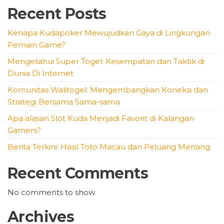
Recent Posts
Kenapa Kudapoker Mewujudkan Gaya di Lingkungan
Pemain Game?
Mengetahui Super Togel: Kesempatan dan Taktik di
Dunia Di Internet
Komunitas Walitogel: Mengembangkan Koneksi dan
Strategi Bersama Sama-sama
Apa alasan Slot Kuda Menjadi Favorit di Kalangan
Gamers?
Berita Terkini: Hasil Toto Macau dan Peluang Menang
Recent Comments
No comments to show.
Archives