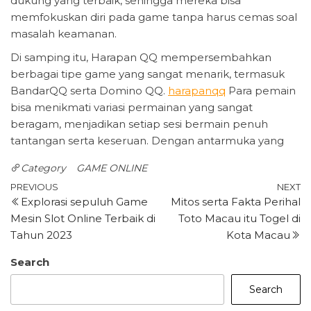
dukung yang terbaik, sehingga mereka bisa
memfokuskan diri pada game tanpa harus cemas soal
masalah keamanan.
Di samping itu, Harapan QQ mempersembahkan
berbagai tipe game yang sangat menarik, termasuk
BandarQQ serta Domino QQ.
harapanqq
Para pemain
bisa menikmati variasi permainan yang sangat
beragam, menjadikan setiap sesi bermain penuh
tantangan serta keseruan. Dengan antarmuka yang
Category
GAME ONLINE
Post
Previous
N
PREVIOUS
NEXT
Explorasi sepuluh Game
Mitos serta Fakta Perihal
Post
P
navigation
Mesin Slot Online Terbaik di
Toto Macau itu Togel di
Tahun 2023
Kota Macau
Search
Search