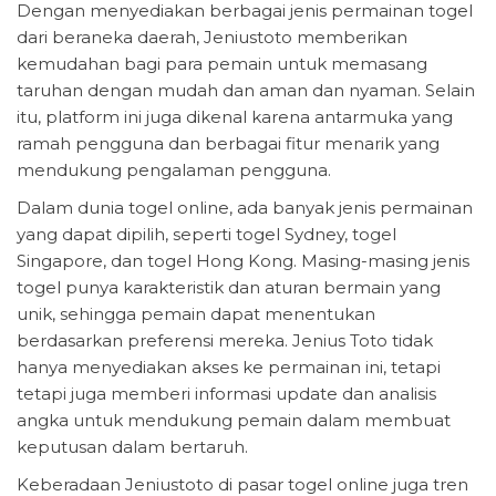
Dengan menyediakan berbagai jenis permainan togel
dari beraneka daerah, Jeniustoto memberikan
kemudahan bagi para pemain untuk memasang
taruhan dengan mudah dan aman dan nyaman. Selain
itu, platform ini juga dikenal karena antarmuka yang
ramah pengguna dan berbagai fitur menarik yang
mendukung pengalaman pengguna.
Dalam dunia togel online, ada banyak jenis permainan
yang dapat dipilih, seperti togel Sydney, togel
Singapore, dan togel Hong Kong. Masing-masing jenis
togel punya karakteristik dan aturan bermain yang
unik, sehingga pemain dapat menentukan
berdasarkan preferensi mereka. Jenius Toto tidak
hanya menyediakan akses ke permainan ini, tetapi
tetapi juga memberi informasi update dan analisis
angka untuk mendukung pemain dalam membuat
keputusan dalam bertaruh.
Keberadaan Jeniustoto di pasar togel online juga tren