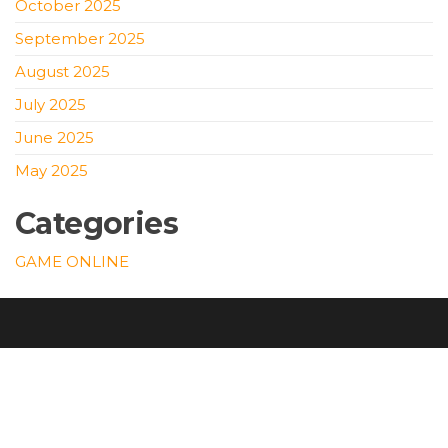
October 2025
September 2025
August 2025
July 2025
June 2025
May 2025
Categories
GAME ONLINE