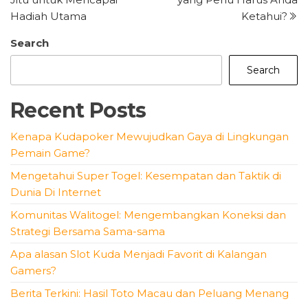
Hadiah Utama
Ketahui?
Search
Search
Recent Posts
Kenapa Kudapoker Mewujudkan Gaya di Lingkungan
Pemain Game?
Mengetahui Super Togel: Kesempatan dan Taktik di
Dunia Di Internet
Komunitas Walitogel: Mengembangkan Koneksi dan
Strategi Bersama Sama-sama
Apa alasan Slot Kuda Menjadi Favorit di Kalangan
Gamers?
Berita Terkini: Hasil Toto Macau dan Peluang Menang