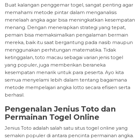
Buat kalangan penggemar togel, sangat penting agar
memahami metode pintar dalam menganalisis
menelaah angka agar bisa meningkatkan kesempatan
menang. Dengan menerapkan strategi yang tepat,
pemain bisa memaksimalkan pengalaman bermain
mereka, baik itu saat bergantung pada nasib maupun
menggunakan perhitungan matematika. Tidak
ketinggalan, toto macau sebagai varian jenis togel
yang populer, juga memberikan beraneka
kesempatan menarik untuk para peserta. Ayo kita
semua menyelami lebih dalam tentang bagaimana
metode mempelajari angka lotto secara efisien serta
berhasil.
Pengenalan Jenius Toto dan
Permainan Togel Online
Jenius Toto adalah salah satu situs togel online yang
semakin populer di antara pencinta permainan angka.