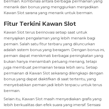
bermain. Kombinasi antara berbagai permainan yang
menarik dan bonus yang menggiurkan menjadikan
Kawan Slot sarana yang menarik untuk bermain.
Fitur Terkini Kawan Slot
Kawan Slot terus berinovasi setiap saat untuk
menyajikan pengalaman yang lebih menarik bagi
pemain. Salah satu fitur terbaru yang diluncurkan
adalah sistem bonus yang beragam. Dengan bonus ini,
pemain dapat menikmati berbagai peningkatan yang
bukan hanya menambah peluang menang, tetapi
juga membuat permainan terasa lebih seru. Setiap
permainan di Kawan Slot sekarang dilengkapi dengan
bonus yang dapat diaktifkan di saat tertentu, yang
menyebabkan pemain jadi lebih terpacu untuk terus
bermain.
Selain itu, Kawan Slot masih menyediakan grafis yang
lebih berkualitas dan efek suara yang imersif. Sensasi