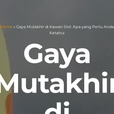
Home
»
Gaya Mutakhir di Kawan Slot: Apa yang Perlu Anda
Ketahui
Gaya
Mutakhi
di