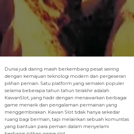
Dunia judi daring masih berkembang pesat seiring
dengan kemajuan teknologi modern dan pergeseran
pilihan pemain. Satu platform yang semakin populer
selama beberapa tahun tahun terakhir adalah
KawanSlot, yang hadir dengan menawarkan berbagai
game menarik dan pengalaman permainan yang
menggembirakan. Kawan Slot tidak hanya sekedar
ruang bagi bermain, tapi melainkan sebuah komunitas
yang bantuan para pemain dalam menyelami
berbagai pilihan game slot.