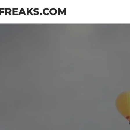
FREAKS.COM