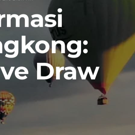
ormasi
ngkong:
ive Draw