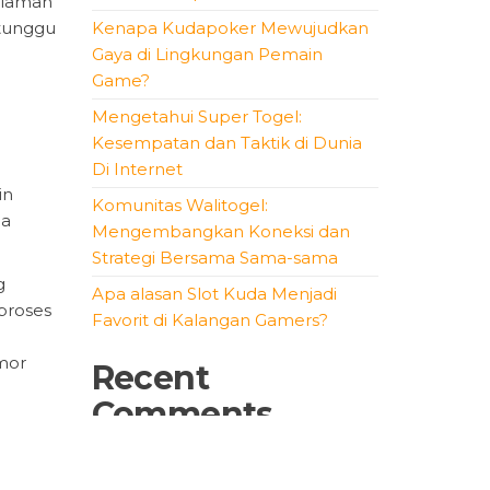
alaman
tunggu
Kenapa Kudapoker Mewujudkan
Gaya di Lingkungan Pemain
Game?
Mengetahui Super Togel:
Kesempatan dan Taktik di Dunia
Di Internet
in
Komunitas Walitogel:
ia
Mengembangkan Koneksi dan
Strategi Bersama Sama-sama
g
Apa alasan Slot Kuda Menjadi
proses
Favorit di Kalangan Gamers?
mor
Recent
Comments
ngkong
g tidak
No comments to show.
eka