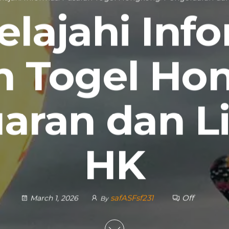
lajahi Inf
n Togel Ho
aran dan L
HK
safASFsf231
Off
March 1, 2026
By