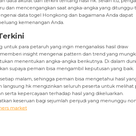
ta akurat dan terkini tentang hasil hk. Selain itu, peng
eru dan mencengangkan saat angka-angka yang ditunggu-
 mengenai data togel Hongkong dan bagaimana Anda dapat
 peluang kemenangan Anda.
erkini
 untuk para petaruh yang ingin menganalisis hasil draw
hk memberi insight mengenai pattern dan trend yang mungk
ukan menentukan angka-angka berikutnya. Di dalam dun
uhkan supaya pemain bisa mengambil keputusan yang baik.
ya setiap malam, sehingga pemain bisa mengetahui hasil yan
 langsung hk mengizinkan seluruh peserta untuk melihat 
n serta kepercayaan terhadap hasil yang dikeluarkan.
katkan keseruan bagi sejumlah penjudi yang menunggu no
mers market
apat diambil dengan gampang, seperti website resmi Ho
 dari situs asli sangatlah penting agar mencegah data yan
ata yang tepat, pemain bisa memperbesar peluang mer