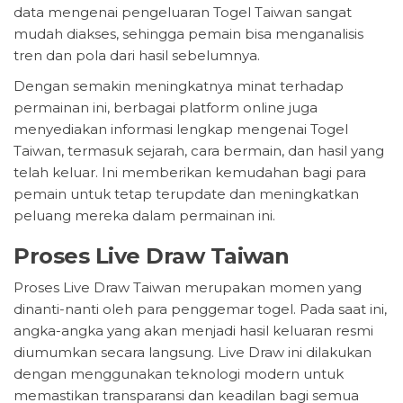
data mengenai pengeluaran Togel Taiwan sangat
mudah diakses, sehingga pemain bisa menganalisis
tren dan pola dari hasil sebelumnya.
Dengan semakin meningkatnya minat terhadap
permainan ini, berbagai platform online juga
menyediakan informasi lengkap mengenai Togel
Taiwan, termasuk sejarah, cara bermain, dan hasil yang
telah keluar. Ini memberikan kemudahan bagi para
pemain untuk tetap terupdate dan meningkatkan
peluang mereka dalam permainan ini.
Proses Live Draw Taiwan
Proses Live Draw Taiwan merupakan momen yang
dinanti-nanti oleh para penggemar togel. Pada saat ini,
angka-angka yang akan menjadi hasil keluaran resmi
diumumkan secara langsung. Live Draw ini dilakukan
dengan menggunakan teknologi modern untuk
memastikan transparansi dan keadilan bagi semua