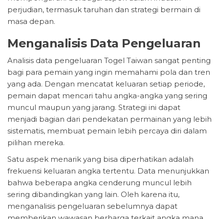
perjudian, termasuk taruhan dan strategi bermain di
masa depan.
Menganalisis Data Pengeluaran
Analisis data pengeluaran Togel Taiwan sangat penting
bagi para pemain yang ingin memahami pola dan tren
yang ada. Dengan mencatat keluaran setiap periode,
pemain dapat mencari tahu angka-angka yang sering
muncul maupun yang jarang. Strategi ini dapat
menjadi bagian dari pendekatan permainan yang lebih
sistematis, membuat pemain lebih percaya diri dalam
pilihan mereka.
Satu aspek menarik yang bisa diperhatikan adalah
frekuensi keluaran angka tertentu. Data menunjukkan
bahwa beberapa angka cenderung muncul lebih
sering dibandingkan yang lain. Oleh karena itu,
menganalisis pengeluaran sebelumnya dapat
memberikan wawasan berharga terkait angka mana