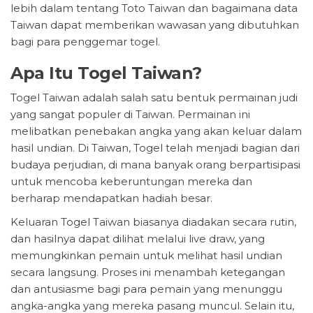
lebih dalam tentang Toto Taiwan dan bagaimana data
Taiwan dapat memberikan wawasan yang dibutuhkan
bagi para penggemar togel.
Apa Itu Togel Taiwan?
Togel Taiwan adalah salah satu bentuk permainan judi
yang sangat populer di Taiwan. Permainan ini
melibatkan penebakan angka yang akan keluar dalam
hasil undian. Di Taiwan, Togel telah menjadi bagian dari
budaya perjudian, di mana banyak orang berpartisipasi
untuk mencoba keberuntungan mereka dan
berharap mendapatkan hadiah besar.
Keluaran Togel Taiwan biasanya diadakan secara rutin,
dan hasilnya dapat dilihat melalui live draw, yang
memungkinkan pemain untuk melihat hasil undian
secara langsung. Proses ini menambah ketegangan
dan antusiasme bagi para pemain yang menunggu
angka-angka yang mereka pasang muncul. Selain itu,