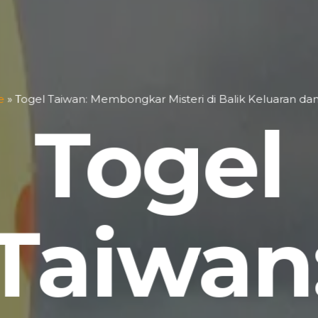
e
»
Togel Taiwan: Membongkar Misteri di Balik Keluaran da
Togel
Taiwan