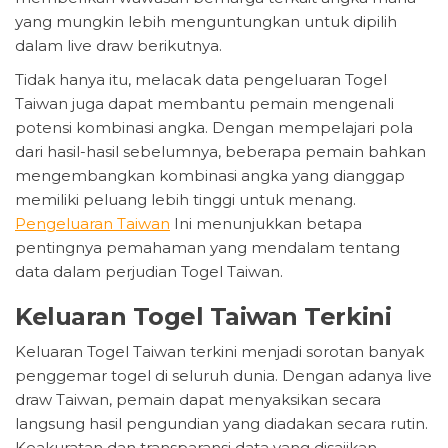
yang mungkin lebih menguntungkan untuk dipilih
dalam live draw berikutnya.
Tidak hanya itu, melacak data pengeluaran Togel
Taiwan juga dapat membantu pemain mengenali
potensi kombinasi angka. Dengan mempelajari pola
dari hasil-hasil sebelumnya, beberapa pemain bahkan
mengembangkan kombinasi angka yang dianggap
memiliki peluang lebih tinggi untuk menang.
Pengeluaran Taiwan
Ini menunjukkan betapa
pentingnya pemahaman yang mendalam tentang
data dalam perjudian Togel Taiwan.
Keluaran Togel Taiwan Terkini
Keluaran Togel Taiwan terkini menjadi sorotan banyak
penggemar togel di seluruh dunia. Dengan adanya live
draw Taiwan, pemain dapat menyaksikan secara
langsung hasil pengundian yang diadakan secara rutin.
Keakuratan dan transparansi data yang disajikan