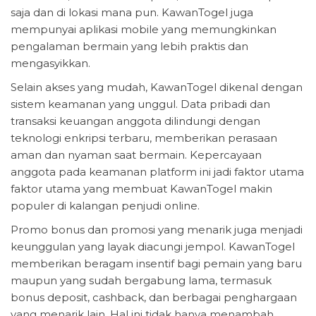
saja dan di lokasi mana pun. KawanTogel juga
mempunyai aplikasi mobile yang memungkinkan
pengalaman bermain yang lebih praktis dan
mengasyikkan.
Selain akses yang mudah, KawanTogel dikenal dengan
sistem keamanan yang unggul. Data pribadi dan
transaksi keuangan anggota dilindungi dengan
teknologi enkripsi terbaru, memberikan perasaan
aman dan nyaman saat bermain. Kepercayaan
anggota pada keamanan platform ini jadi faktor utama
faktor utama yang membuat KawanTogel makin
populer di kalangan penjudi online.
Promo bonus dan promosi yang menarik juga menjadi
keunggulan yang layak diacungi jempol. KawanTogel
memberikan beragam insentif bagi pemain yang baru
maupun yang sudah bergabung lama, termasuk
bonus deposit, cashback, dan berbagai penghargaan
yang menarik lain. Hal ini tidak hanya menambah