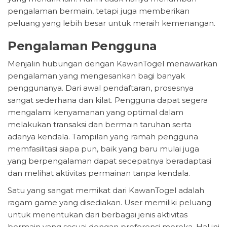
pengalaman bermain, tetapi juga memberikan
peluang yang lebih besar untuk meraih kemenangan.
Pengalaman Pengguna
Menjalin hubungan dengan KawanTogel menawarkan
pengalaman yang mengesankan bagi banyak
penggunanya. Dari awal pendaftaran, prosesnya
sangat sederhana dan kilat. Pengguna dapat segera
mengalami kenyamanan yang optimal dalam
melakukan transaksi dan bermain taruhan serta
adanya kendala. Tampilan yang ramah pengguna
memfasilitasi siapa pun, baik yang baru mulai juga
yang berpengalaman dapat secepatnya beradaptasi
dan melihat aktivitas permainan tanpa kendala.
Satu yang sangat memikat dari KawanTogel adalah
ragam game yang disediakan. User memiliki peluang
untuk menentukan dari berbagai jenis aktivitas
bermain yang sesuai dengan preferensi mereka. Hal ini