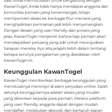
Saat Anda memutuskan untuk bergabung dengan
KawanTogel, Anda tidak hanya mendapat anggota dari
komunitas pemain yang bersemangat, tetapi
memperoleh akses ke berbagai fitur menarik yang
menghadirkan permainan jadi lebih menyenangkan.
Dengan desain yang user-friendly dan proses yang
jelas, KawanTogel menjamin bahwa tiap pemain akan
mendapatkan peluang yang adil untuk mewujudkan
harapan mereka. Ayo kita jelajahi lebih dalam tentang
betapa serunya pengalaman yang disediakan oleh
KawanTogel ini.
Keunggulan KawanTogel
KawanTogel memberikan berbagai keunggulan yang
membuatnya menonjol di alam perjudian online. Salah
satunya keunggulannya adalah akses yang mudah
yang diberikan kepada para pemain. Melalui platform
yang user-friendly, anggota dapat dengan mudah
mendaftar, melakukan deposit, dan bertaruh kapan