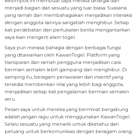
kelompok ini membuat saya merasa dihargai dan
menjadi bagian dari sesuatu yang luar biasa. Suasana
yang ramah dan membahagiakan menjadikan interaksi
dengan anggota lainnya sangatlah menghibur. Setiap
kali perdebatan dan pertukaran berita mengantarkan
saya kian mengerti alam togel.
Saya pun merasa bahagia dengan berbagai fungsi
yang ditawarkan oleh KawanTogel. Platform yang
transparan dan ramah pengguna menjadikan cara
bermain semakin lebih gampang dan menghibur. Di
samping itu, beragam penawaran dan insentif yang
tersedia memberikan nilai yang lebih bagi anggota,
menjadikan setiap kali pengalaman bermain semakin
seru.
Pesan saya untuk mereka yang berminat bergabung
adalah jangan ragu untuk menggunakan KawanTogel.
Selalu sesuatu yang menarik untuk diketahui dan
peluang untuk berkomunikasi dengan beragam orang.