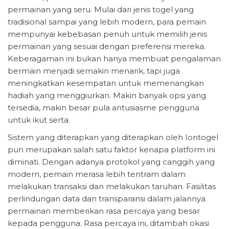
permainan yang seru. Mulai dari jenis togel yang
tradisional sampai yang lebih modern, para pemain
mempunyai kebebasan penuh untuk memilih jenis
permainan yang sesuai dengan preferensi mereka.
Keberagaman ini bukan hanya membuat pengalaman
bermain menjadi semakin menarik, tapi juga
meningkatkan kesempatan untuk memenangkan
hadiah yang menggiurkan. Makin banyak opsi yang
tersedia, makin besar pula antusiasme pengguna
untuk ikut serta.
Sistem yang diterapkan yang diterapkan oleh Iontogel
pun merupakan salah satu faktor kenapa platform ini
diminati. Dengan adanya protokol yang canggih yang
modern, pemain merasa lebih tentram dalam
melakukan transaksi dan melakukan taruhan. Fasilitas
perlindungan data dan transparansi dalam jalannya
permainan memberikan rasa percaya yang besar
kepada pengguna. Rasa percaya ini, ditambah okasi