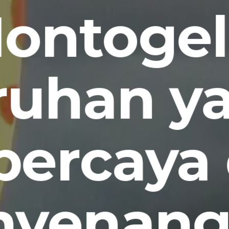
Iontogel
ruhan y
percaya
nyenang