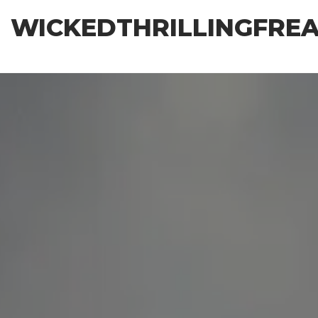
Skip
WICKEDTHRILLINGFRE
to
the
content