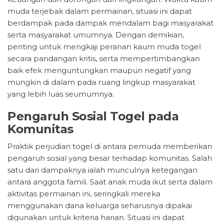
muda terjebak dalam permainan, situasi ini dapat
berdampak pada dampak mendalam bagi masyarakat
serta masyarakat umumnya. Dengan demikian,
penting untuk mengkaji peranan kaum muda togel
secara pandangan kritis, serta mempertimbangkan
baik efek menguntungkan maupun negatif yang
mungkin di dalam pada ruang lingkup masyarakat
yang lebih luas seumumnya.
Pengaruh Sosial Togel pada
Komunitas
Praktik perjudian togel di antara pemuda memberikan
pengaruh sosial yang besar terhadap komunitas. Salah
satu dari dampaknya ialah munculnya ketegangan
antara anggota famili. Saat anak muda ikut serta dalam
aktivitas permainan ini, seringkali mereka
menggunakan dana keluarga seharusnya dipakai
digunakan untuk kriteria harian. Situasi ini dapat