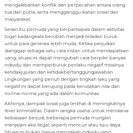
mengakibatkan konflik dan perpecahan antara orang
tua dan putra, serta mengganggu ikatan sosial dari
masyarakat.
Selain itu, pemuda yang berpartisipasi dalam aktivitas
togel kadangkala berubah menjadi teladan buruk
untuk para generasi lebih muda. Ketika perjudian
dianggap sebagai satu cara instan untuk mendapatkan
uang, situasi ini dapat mengubah cara berpikir banyak
individu dan memperburuk perilaku negatif misalnya
ketidakjujuran dan ketidakbertanggungjawaban.
Lingkungan yang penuh dengan tingkah laku yang
negatif ini dapat berujung pada kerusakan nilai dan
norma-norma yang ada dalam komunitas.
Akhirnya, dampak sosial juga terlihat di meningkatnya
level kriminalitas. Dalam rangka usaha untuk mendanai
kebiasaan berjudi, beberapa pemuda mungkin
menjalani aksi ilegal, seperti mencuri atau tipu daya.
Situasi ini bukan hanya merugikan individu yang