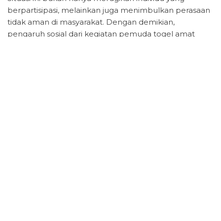
berpartisipasi, melainkan juga menimbulkan perasaan
tidak aman di masyarakat. Dengan demikian,
pengaruh sosial dari kegiatan pemuda togel amat
signifikan, memengaruhi setiap aspek hidup dalam
komunitas.
Category
GAME ONLINE
Post
Previous
N
PREVIOUS
NEXT
Trend Anak Muda Togel
Iontogel: Taruhan yang
Post
P
navigation
tahun 2023: Apa yang
Terpercaya dan
Terjadi Hitz?
Menyenangkan di Era
Digital
Search
Search
Recent Posts