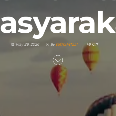
asyarak
safASFsf231
Off
May 28, 2026
By