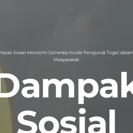
pak Sosial ekonomi Generasi muda Pengundi Togel dala
Masyarakat
Dampa
Sosial