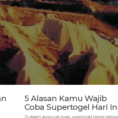
an
5 Alasan Kamu Wajib
Coba Supertogel Hari In
Di dalam dunia judi togel, supertogel tampil sebaga