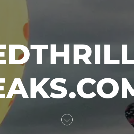
DTHRIL
EAKS.CO