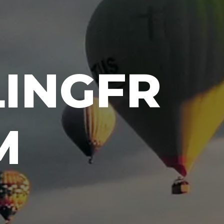
LINGFR
M